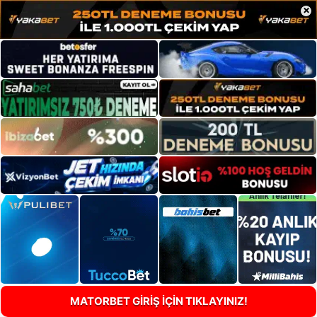
×
MATORBET GİRİŞ İÇİN TIKLAYINIZ!