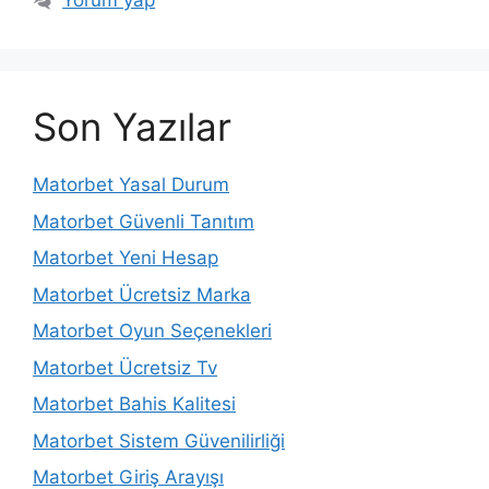
Yorum yap
Son Yazılar
Matorbet Yasal Durum
Matorbet Güvenli Tanıtım
Matorbet Yeni Hesap
Matorbet Ücretsiz Marka
Matorbet Oyun Seçenekleri
Matorbet Ücretsiz Tv
Matorbet Bahis Kalitesi
Matorbet Sistem Güvenilirliği
Matorbet Giriş Arayışı