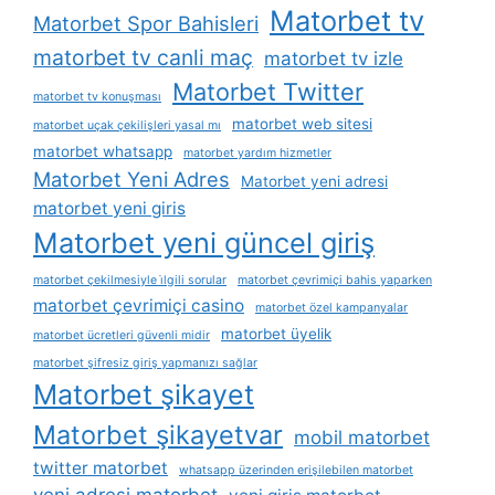
Matorbet tv
Matorbet Spor Bahisleri
matorbet tv canli maç
matorbet tv izle
Matorbet Twitter
matorbet tv konuşması
matorbet web sitesi
matorbet uçak çekilişleri yasal mı
matorbet whatsapp
matorbet yardım hizmetler
Matorbet Yeni Adres
Matorbet yeni adresi
matorbet yeni giris
Matorbet yeni güncel giriş
matorbet çekilmesiyle i̇lgili sorular
matorbet çevrimiçi bahis yaparken
matorbet çevrimiçi casino
matorbet özel kampanyalar
matorbet üyelik
matorbet ücretleri güvenli midir
matorbet şifresiz giriş yapmanızı sağlar
Matorbet şikayet
Matorbet şikayetvar
mobil matorbet
twitter matorbet
whatsapp üzerinden erişilebilen matorbet