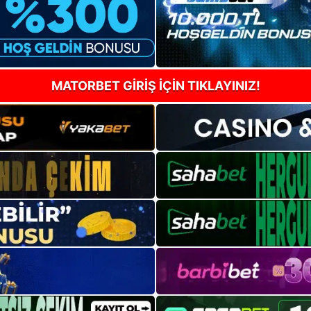
MATORBET GİRİŞ İÇİN TIKLAYINIZ!