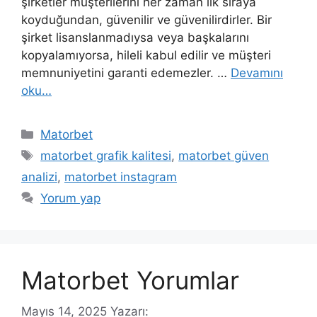
şirketler müşterilerini her zaman ilk sıraya
koyduğundan, güvenilir ve güvenilirdirler. Bir
şirket lisanslanmadıysa veya başkalarını
kopyalamıyorsa, hileli kabul edilir ve müşteri
memnuniyetini garanti edemezler. …
Devamını
oku…
Kategoriler
Matorbet
Etiketler
matorbet grafik kalitesi
,
matorbet güven
analizi
,
matorbet instagram
Yorum yap
Matorbet Yorumlar
Mayıs 14, 2025
Yazarı: