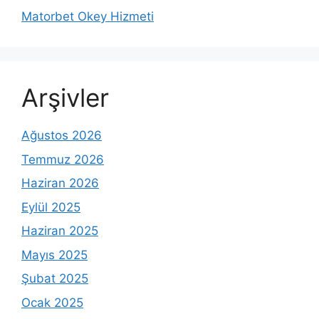
Matorbet Okey Hizmeti
Arşivler
Ağustos 2026
Temmuz 2026
Haziran 2026
Eylül 2025
Haziran 2025
Mayıs 2025
Şubat 2025
Ocak 2025