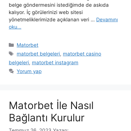
belge göndermesini istediğimde de askıda
kalıyor. İç görülerinizi web sitesi
yönetmeliklerimizde açıklanan veri …
Devamını
oku…
Kategoriler
Matorbet
Etiketler
matorbet belgeleri
,
matorbet casino
belgeleri
,
matorbet instagram
Yorum yap
Matorbet İle Nasıl
Bağlantı Kurulur
Temmuz 26, 2023
Yazarı: