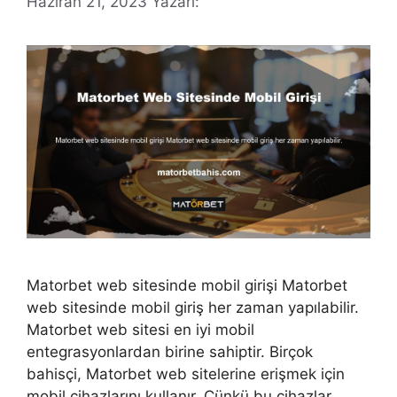
Haziran 21, 2023
Yazarı:
Matorbet web sitesinde mobil girişi Matorbet
web sitesinde mobil giriş her zaman yapılabilir.
Matorbet web sitesi en iyi mobil
entegrasyonlardan birine sahiptir. Birçok
bahisçi, Matorbet web sitelerine erişmek için
mobil cihazlarını kullanır. Çünkü bu cihazlar