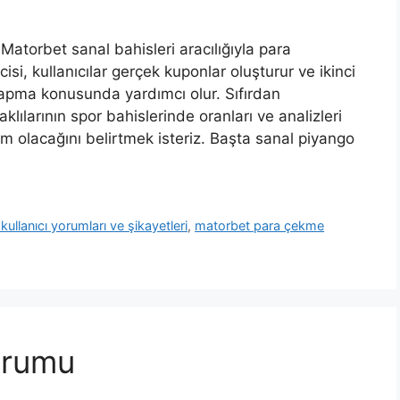
 Matorbet sanal bahisleri aracılığıyla para
cisi, kullanıcılar gerçek kuponlar oluşturur ve ikinci
yapma konusunda yardımcı olur. Sıfırdan
ılarının spor bahislerinde oranları ve analizleri
ım olacağını belirtmek isteriz. Başta sanal piyango
ullanıcı yorumları ve şikayetleri
,
matorbet para çekme
urumu