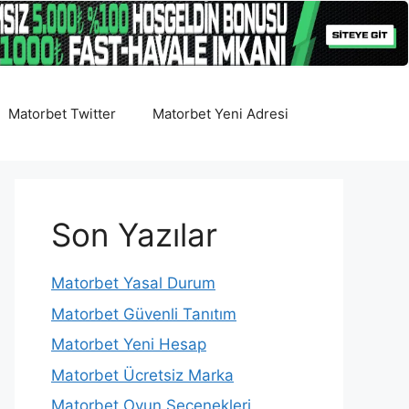
Matorbet Twitter
Matorbet Yeni Adresi
Son Yazılar
Matorbet Yasal Durum
Matorbet Güvenli Tanıtım
Matorbet Yeni Hesap
Matorbet Ücretsiz Marka
Matorbet Oyun Seçenekleri