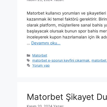
Matorbet kullanıcı yorumları ve şikayetleri
kazanmak iki temel faktörü gerektirir. Birin
olarak platform, müşterilere sanal bahis 
başlayacak olursak bunun spor bahis merakl
inceleyerek kupon hazırlamaları için ilk ad
…
Devamını oku…
Kategoriler
Matorbet
Etiketler
matorbet e-sporun keyfini çıkarmak
,
matorbet k
Yorum yap
Matorbet Şikayet D
Kasım 20, 2024
Yazarı: