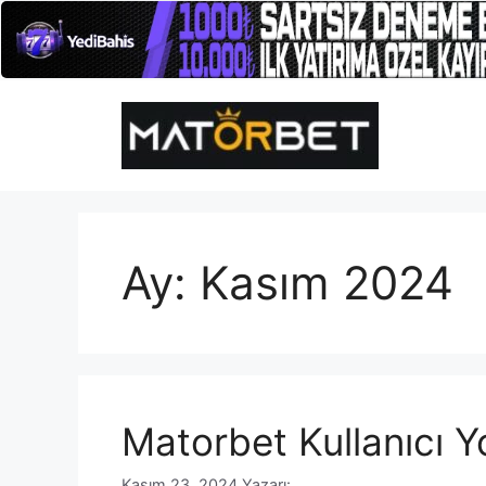
İçeriğe
atla
Ay:
Kasım 2024
Matorbet Kullanıcı Y
Kasım 23, 2024
Yazarı: