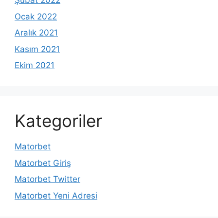
Şubat 2022
Ocak 2022
Aralık 2021
Kasım 2021
Ekim 2021
Kategoriler
Matorbet
Matorbet Giriş
Matorbet Twitter
Matorbet Yeni Adresi