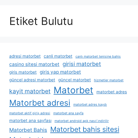
Etiket Bulutu
adresi matorbet
canli matorbet
canlı matorbet tenisine bahis
girisi matorbet
casino sitesi matorbet
giris yap matorbet
giris matorbet
güncel adresi matorbet
güncel matorbet
hizmetler matorbet
Matorbet
kayit matorbet
matorbet adres
Matorbet adresi
matorbet adres kaydı
matorbet aktif giriş adresi
matorbet ana sayfa
matorbet ana sayfası
matorbet android apk nasıl i̇ndirilir
Matorbet bahis sitesi
Matorbet Bahis