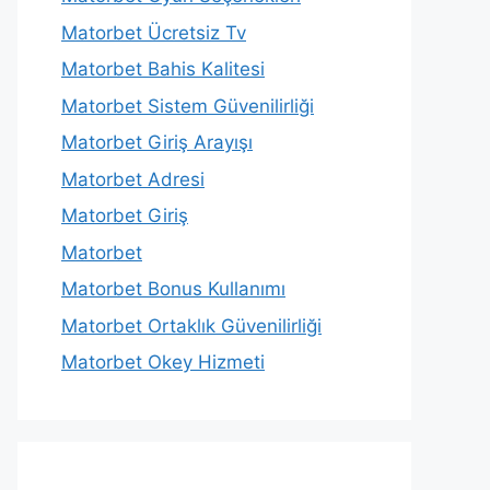
Matorbet Ücretsiz Tv
Matorbet Bahis Kalitesi
Matorbet Sistem Güvenilirliği
Matorbet Giriş Arayışı
Matorbet Adresi
Matorbet Giriş
Matorbet
Matorbet Bonus Kullanımı
Matorbet Ortaklık Güvenilirliği
Matorbet Okey Hizmeti