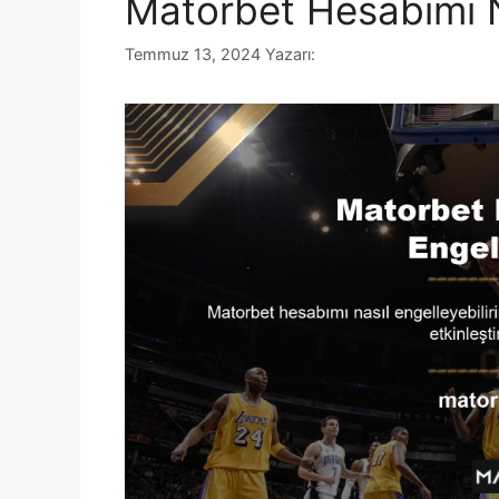
Matorbet Hesabımı Na
Temmuz 13, 2024
Yazarı: