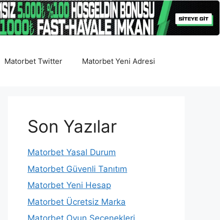
Matorbet Twitter
Matorbet Yeni Adresi
Son Yazılar
Matorbet Yasal Durum
Matorbet Güvenli Tanıtım
Matorbet Yeni Hesap
Matorbet Ücretsiz Marka
Matorbet Oyun Seçenekleri