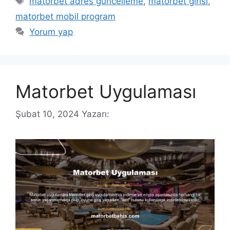
matorbet adres güncelleme
,
matorbet girisi
,
matorbet mobil program
Yorum yap
Matorbet Uygulaması
Şubat 10, 2024
Yazarı: