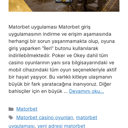
Matorbet uygulaması Matorbet giriş
uygulamasının indirme ve erişim aşamasında
herhangi bir sorun yaşanmamakta olup, oyuna
giriş yaparken “İleri” butonu kullanılarak
indirilebilmektedir. Poker ve Okey dahil tüm
casino oyunlarının yanı sıra bilgisayarındaki ve
mobil cihazındaki tüm oyun seçenekleriyle aktif
bir hayat yaşıyor. Bu varlıklı kitleye ulaşmanın
büyük bir fark yaratacağına inanıyoruz. Diğer
bahisçiler için en büyük …
Devamını oku…
Kategoriler
Matorbet
Etiketler
Matorbet casino oyunları
,
matorbet
uygulaması
,
yeni adresi matorbet