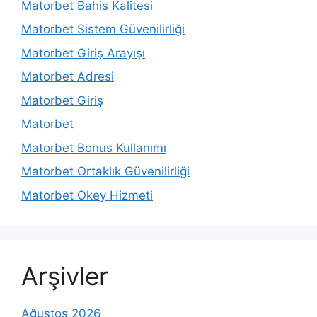
Matorbet Bahis Kalitesi
Matorbet Sistem Güvenilirliği
Matorbet Giriş Arayışı
Matorbet Adresi
Matorbet Giriş
Matorbet
Matorbet Bonus Kullanımı
Matorbet Ortaklık Güvenilirliği
Matorbet Okey Hizmeti
Arşivler
Ağustos 2026