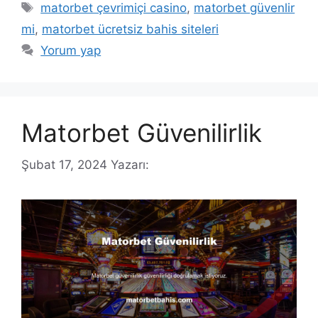
Etiketler
matorbet çevrimiçi casino
,
matorbet güvenlir
mi
,
matorbet ücretsiz bahis siteleri
Yorum yap
Matorbet Güvenilirlik
Şubat 17, 2024
Yazarı: