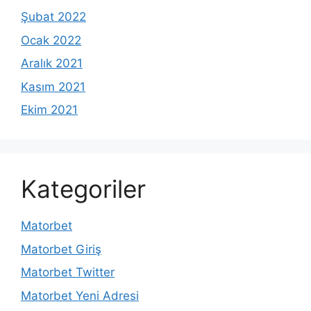
Şubat 2022
Ocak 2022
Aralık 2021
Kasım 2021
Ekim 2021
Kategoriler
Matorbet
Matorbet Giriş
Matorbet Twitter
Matorbet Yeni Adresi