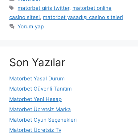
Etiketler
matorbet giris twitter
,
matorbet online
casino sitesi
,
matorbet yasadışı casino siteleri
Yorum yap
Son Yazılar
Matorbet Yasal Durum
Matorbet Güvenli Tanıtım
Matorbet Yeni Hesap
Matorbet Ücretsiz Marka
Matorbet Oyun Seçenekleri
Matorbet Ücretsiz Tv