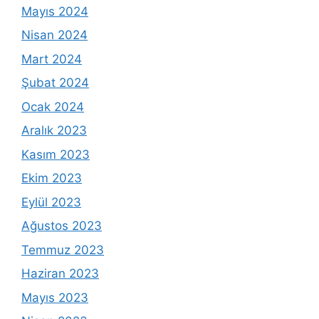
Mayıs 2024
Nisan 2024
Mart 2024
Şubat 2024
Ocak 2024
Aralık 2023
Kasım 2023
Ekim 2023
Eylül 2023
Ağustos 2023
Temmuz 2023
Haziran 2023
Mayıs 2023