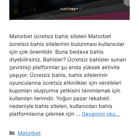
Matorbet ücretsiz bahis siteleri Matorbet
ücretsiz bahis sitelerinin bulunması kullanıcılar
için çok önemlidir. Buna bedava bahis
diyebilirsiniz. Bahisler? Ücretsiz bahisler sunan
çevrimiçi platformlar şu anda yüksek aktivite
yaşıyor. Ücretsiz bahis, bahis sitelerinin
oyuncularına ücretsiz etkinlikler için verdikleri
kuponları oluşturma yetkisini tanımlamak için
kullanılan terimdir. Yoğun pazar rekabeti
nedeniyle bahis siteleri, kullanıcıları bahis
platformlarına çekmek için …
Devamını oku…
Kategoriler
Matorbet