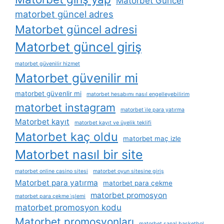
Matorbet Güncel
matorbet güncel adres
Matorbet güncel adresi
Matorbet güncel giriş
matorbet güvenilir hizmet
Matorbet güvenilir mi
matorbet güvenlir mi
matorbet hesabımı nasıl engelleyebilirim
matorbet instagram
matorbet i̇le para yatırma
Matorbet kayıt
matorbet kayıt ve üyelik teklifi
Matorbet kaç oldu
matorbet maç izle
Matorbet nasıl bir site
matorbet online casino sitesi
matorbet oyun sitesine giriş
Matorbet para yatırma
matorbet para çekme
matorbet promosyon
matorbet para çekme i̇şlemi
matorbet promosyon kodu
Matorbet promosyonları
matorbet sanal basketbol