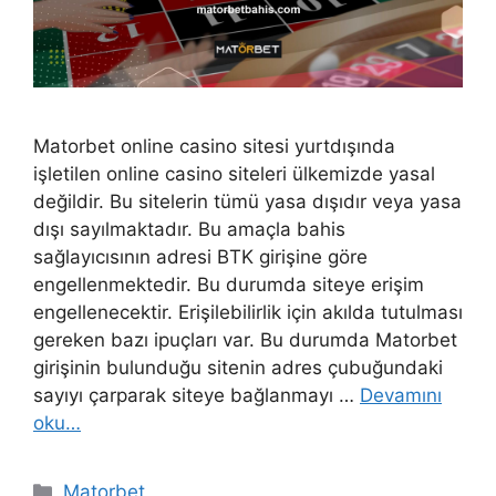
Matorbet online casino sitesi yurtdışında
işletilen online casino siteleri ülkemizde yasal
değildir. Bu sitelerin tümü yasa dışıdır veya yasa
dışı sayılmaktadır. Bu amaçla bahis
sağlayıcısının adresi BTK girişine göre
engellenmektedir. Bu durumda siteye erişim
engellenecektir. Erişilebilirlik için akılda tutulması
gereken bazı ipuçları var. Bu durumda Matorbet
girişinin bulunduğu sitenin adres çubuğundaki
sayıyı çarparak siteye bağlanmayı …
Devamını
oku…
Kategoriler
Matorbet