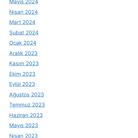
Mayıs 2024
Nisan 2024
Mart 2024
Şubat 2024
Ocak 2024
Aralık 2023
Kasım 2023
Ekim 2023
Eylül 2023
Ağustos 2023
Temmuz 2023
Haziran 2023
Mayıs 2023
Nisan 2023