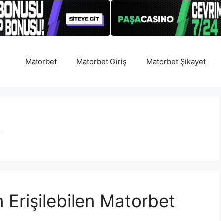
Matorbet
Matorbet Giriş
Matorbet Şikayet
4
Erişilebilen Matorbet