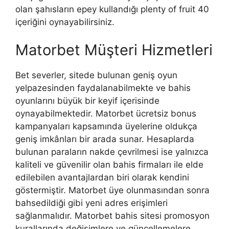
olan şahısların epey kullandığı plenty of fruit 40
içeriğini oynayabilirsiniz.
Matorbet Müşteri Hizmetleri
Bet severler, sitede bulunan geniş oyun
yelpazesinden faydalanabilmekte ve bahis
oyunlarını büyük bir keyif içerisinde
oynayabilmektedir. Matorbet ücretsiz bonus
kampanyaları kapsamında üyelerine oldukça
geniş imkânları bir arada sunar. Hesaplarda
bulunan paraların nakde çevrilmesi ise yalnızca
kaliteli ve güvenilir olan bahis firmaları ile elde
edilebilen avantajlardan biri olarak kendini
göstermiştir. Matorbet üye olunmasından sonra
bahsedildiği gibi yeni adres erişimleri
sağlanmalıdır. Matorbet bahis sitesi promosyon
kurallarında değişimlere ve güncellemelere