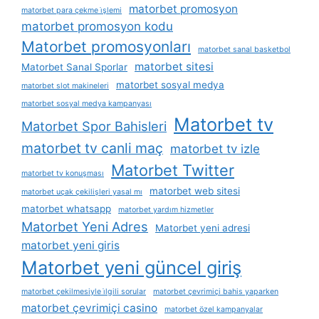
matorbet promosyon
matorbet para çekme i̇şlemi
matorbet promosyon kodu
Matorbet promosyonları
matorbet sanal basketbol
matorbet sitesi
Matorbet Sanal Sporlar
matorbet sosyal medya
matorbet slot makineleri
matorbet sosyal medya kampanyası
Matorbet tv
Matorbet Spor Bahisleri
matorbet tv canli maç
matorbet tv izle
Matorbet Twitter
matorbet tv konuşması
matorbet web sitesi
matorbet uçak çekilişleri yasal mı
matorbet whatsapp
matorbet yardım hizmetler
Matorbet Yeni Adres
Matorbet yeni adresi
matorbet yeni giris
Matorbet yeni güncel giriş
matorbet çekilmesiyle i̇lgili sorular
matorbet çevrimiçi bahis yaparken
matorbet çevrimiçi casino
matorbet özel kampanyalar