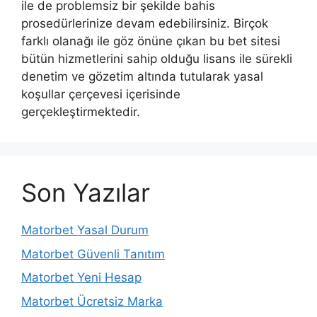
ile de problemsiz bir şekilde bahis
prosedürlerinize devam edebilirsiniz. Birçok
farklı olanağı ile göz önüne çıkan bu bet sitesi
bütün hizmetlerini sahip olduğu lisans ile sürekli
denetim ve gözetim altında tutularak yasal
koşullar çerçevesi içerisinde
gerçekleştirmektedir.
Son Yazılar
Matorbet Yasal Durum
Matorbet Güvenli Tanıtım
Matorbet Yeni Hesap
Matorbet Ücretsiz Marka