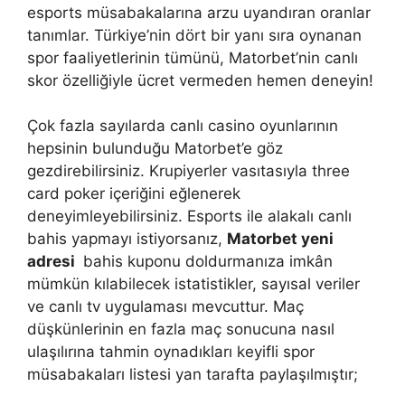
esports müsabakalarına arzu uyandıran oranlar
tanımlar. Türkiye’nin dört bir yanı sıra oynanan
spor faaliyetlerinin tümünü, Matorbet’nin canlı
skor özelliğiyle ücret vermeden hemen deneyin!
Çok fazla sayılarda canlı casino oyunlarının
hepsinin bulunduğu Matorbet’e göz
gezdirebilirsiniz. Krupiyerler vasıtasıyla three
card poker içeriğini eğlenerek
deneyimleyebilirsiniz. Esports ile alakalı canlı
bahis yapmayı istiyorsanız,
Matorbet yeni
adresi
bahis kuponu doldurmanıza imkân
mümkün kılabilecek istatistikler, sayısal veriler
ve canlı tv uygulaması mevcuttur. Maç
düşkünlerinin en fazla maç sonucuna nasıl
ulaşılırına tahmin oynadıkları keyifli spor
müsabakaları listesi yan tarafta paylaşılmıştır;