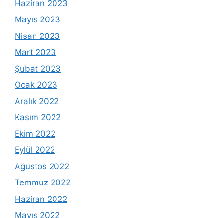
Haziran 2023
Mayıs 2023
Nisan 2023
Mart 2023
Şubat 2023
Ocak 2023
Aralık 2022
Kasım 2022
Ekim 2022
Eylül 2022
Ağustos 2022
Temmuz 2022
Haziran 2022
Mayıs 2022