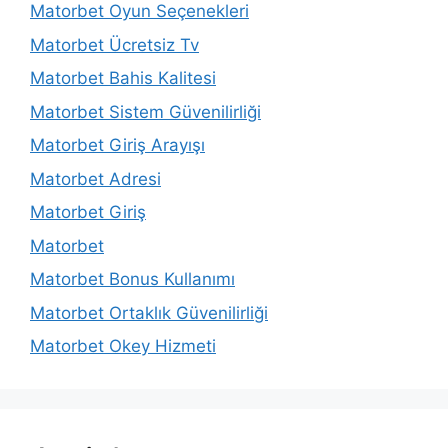
Matorbet Oyun Seçenekleri
Matorbet Ücretsiz Tv
Matorbet Bahis Kalitesi
Matorbet Sistem Güvenilirliği
Matorbet Giriş Arayışı
Matorbet Adresi
Matorbet Giriş
Matorbet
Matorbet Bonus Kullanımı
Matorbet Ortaklık Güvenilirliği
Matorbet Okey Hizmeti