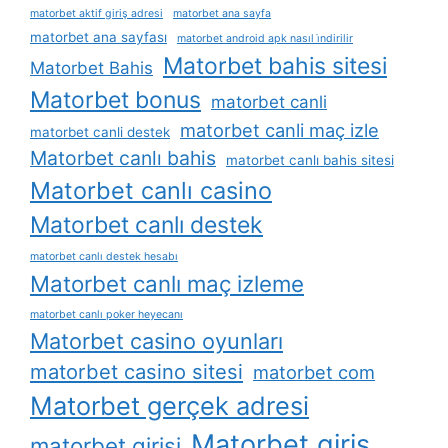
matorbet aktif giriş adresi
matorbet ana sayfa
matorbet ana sayfası
matorbet android apk nasıl i̇ndirilir
Matorbet bahis sitesi
Matorbet Bahis
Matorbet bonus
matorbet canli
matorbet canli maç izle
matorbet canli destek
Matorbet canlı bahis
matorbet canlı bahis sitesi
Matorbet canlı casino
Matorbet canlı destek
matorbet canlı destek hesabı
Matorbet canlı maç izleme
matorbet canlı poker heyecanı
Matorbet casino oyunları
matorbet casino sitesi
matorbet com
Matorbet gerçek adresi
Matorbet giriş
matorbet girisi