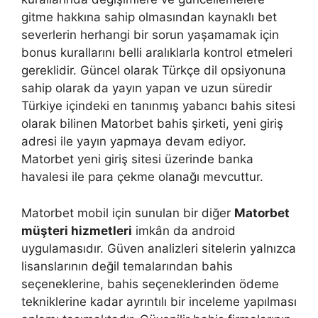
gitme hakkına sahip olmasından kaynaklı bet
severlerin herhangi bir sorun yaşamamak için
bonus kurallarını belli aralıklarla kontrol etmeleri
gereklidir. Güncel olarak Türkçe dil opsiyonuna
sahip olarak da yayın yapan ve uzun süredir
Türkiye içindeki en tanınmış yabancı bahis sitesi
olarak bilinen Matorbet bahis şirketi, yeni giriş
adresi ile yayın yapmaya devam ediyor.
Matorbet yeni giriş sitesi üzerinde banka
havalesi ile para çekme olanağı mevcuttur.
Matorbet mobil için sunulan bir diğer
Matorbet
müşteri hizmetleri
imkân da android
uygulamasıdır. Güven analizleri sitelerin yalnızca
lisanslarının değil temalarından bahis
seçeneklerine, bahis seçeneklerinden ödeme
tekniklerine kadar ayrıntılı bir inceleme yapılması