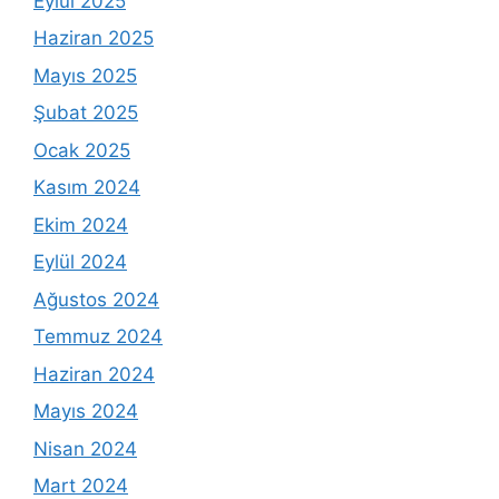
Eylül 2025
Haziran 2025
Mayıs 2025
Şubat 2025
Ocak 2025
Kasım 2024
Ekim 2024
Eylül 2024
Ağustos 2024
Temmuz 2024
Haziran 2024
Mayıs 2024
Nisan 2024
Mart 2024