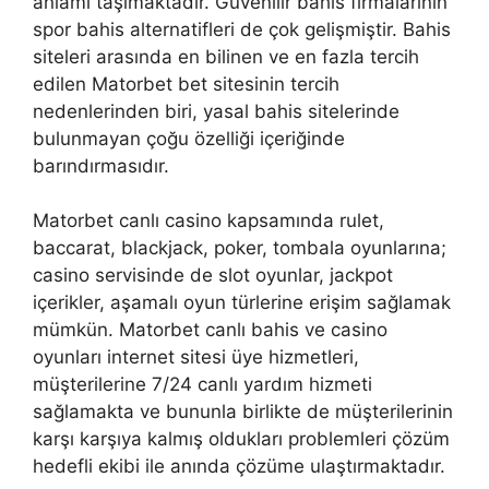
anlamı taşımaktadır. Güvenilir bahis firmalarının
spor bahis alternatifleri de çok gelişmiştir. Bahis
siteleri arasında en bilinen ve en fazla tercih
edilen Matorbet bet sitesinin tercih
nedenlerinden biri, yasal bahis sitelerinde
bulunmayan çoğu özelliği içeriğinde
barındırmasıdır.
Matorbet canlı casino kapsamında rulet,
baccarat, blackjack, poker, tombala oyunlarına;
casino servisinde de slot oyunlar, jackpot
içerikler, aşamalı oyun türlerine erişim sağlamak
mümkün. Matorbet canlı bahis ve casino
oyunları internet sitesi üye hizmetleri,
müşterilerine 7/24 canlı yardım hizmeti
sağlamakta ve bununla birlikte de müşterilerinin
karşı karşıya kalmış oldukları problemleri çözüm
hedefli ekibi ile anında çözüme ulaştırmaktadır.