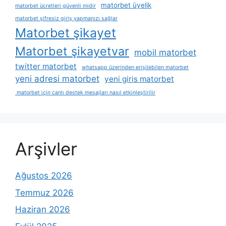
matorbet üyelik
matorbet ücretleri güvenli midir
matorbet şifresiz giriş yapmanızı sağlar
Matorbet şikayet
Matorbet şikayetvar
mobil matorbet
twitter matorbet
whatsapp üzerinden erişilebilen matorbet
yeni adresi matorbet
yeni giris matorbet
matorbet i̇çin canlı destek mesajları nasıl etkinleştirilir
Arşivler
Ağustos 2026
Temmuz 2026
Haziran 2026