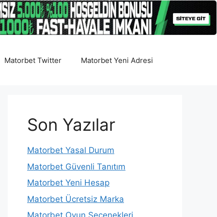
Matorbet Twitter
Matorbet Yeni Adresi
Son Yazılar
Matorbet Yasal Durum
Matorbet Güvenli Tanıtım
Matorbet Yeni Hesap
Matorbet Ücretsiz Marka
Matorbet Oyun Seçenekleri