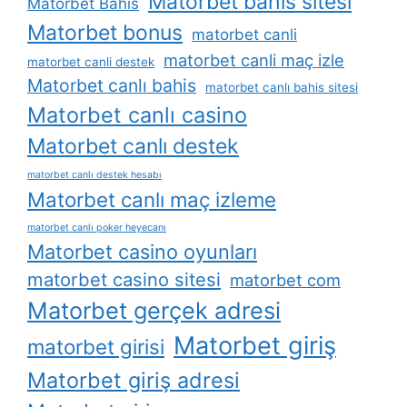
Matorbet bahis sitesi
Matorbet Bahis
Matorbet bonus
matorbet canli
matorbet canli maç izle
matorbet canli destek
Matorbet canlı bahis
matorbet canlı bahis sitesi
Matorbet canlı casino
Matorbet canlı destek
matorbet canlı destek hesabı
Matorbet canlı maç izleme
matorbet canlı poker heyecanı
Matorbet casino oyunları
matorbet casino sitesi
matorbet com
Matorbet gerçek adresi
Matorbet giriş
matorbet girisi
Matorbet giriş adresi