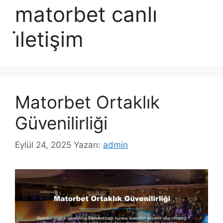
matorbet canlı
i̇letişim
Matorbet Ortaklık
Güvenilirliği
Eylül 24, 2025
Yazarı:
admin