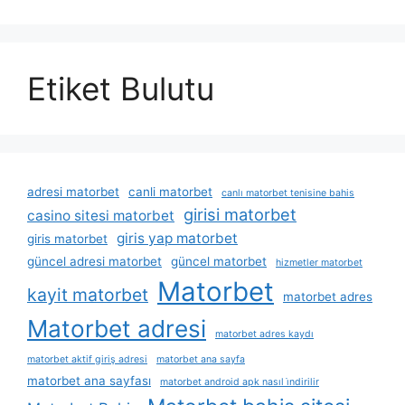
Etiket Bulutu
adresi matorbet
canli matorbet
canlı matorbet tenisine bahis
girisi matorbet
casino sitesi matorbet
giris yap matorbet
giris matorbet
güncel adresi matorbet
güncel matorbet
hizmetler matorbet
Matorbet
kayit matorbet
matorbet adres
Matorbet adresi
matorbet adres kaydı
matorbet aktif giriş adresi
matorbet ana sayfa
matorbet ana sayfası
matorbet android apk nasıl i̇ndirilir