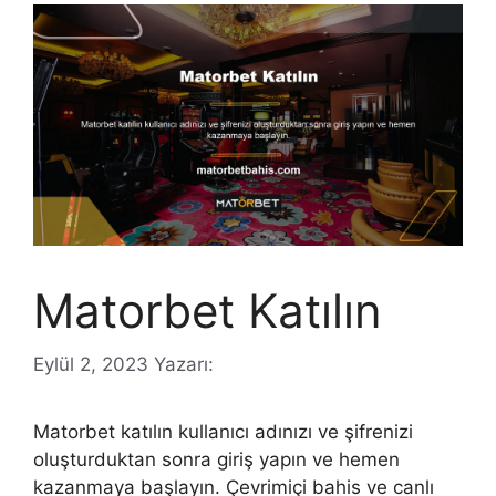
Matorbet Katılın
Eylül 2, 2023
Yazarı:
Matorbet katılın kullanıcı adınızı ve şifrenizi
oluşturduktan sonra giriş yapın ve hemen
kazanmaya başlayın. Çevrimiçi bahis ve canlı