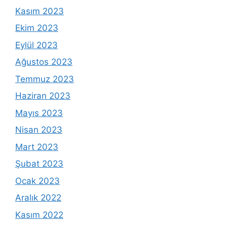
Kasım 2023
Ekim 2023
Eylül 2023
Ağustos 2023
Temmuz 2023
Haziran 2023
Mayıs 2023
Nisan 2023
Mart 2023
Şubat 2023
Ocak 2023
Aralık 2022
Kasım 2022