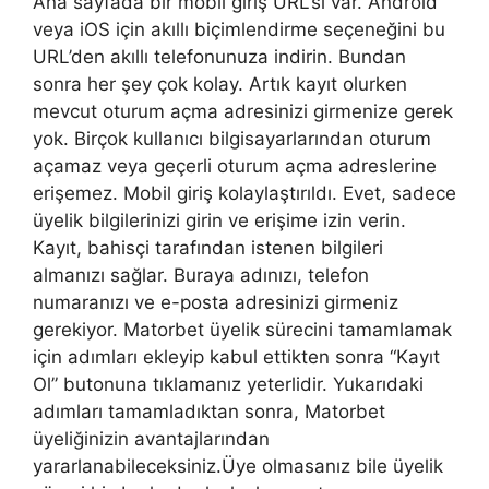
Ana sayfada bir mobil giriş URL’si var. Android
veya iOS için akıllı biçimlendirme seçeneğini bu
URL’den akıllı telefonunuza indirin. Bundan
sonra her şey çok kolay. Artık kayıt olurken
mevcut oturum açma adresinizi girmenize gerek
yok. Birçok kullanıcı bilgisayarlarından oturum
açamaz veya geçerli oturum açma adreslerine
erişemez. Mobil giriş kolaylaştırıldı. Evet, sadece
üyelik bilgilerinizi girin ve erişime izin verin.
Kayıt, bahisçi tarafından istenen bilgileri
almanızı sağlar. Buraya adınızı, telefon
numaranızı ve e-posta adresinizi girmeniz
gerekiyor. Matorbet üyelik sürecini tamamlamak
için adımları ekleyip kabul ettikten sonra “Kayıt
Ol” butonuna tıklamanız yeterlidir. Yukarıdaki
adımları tamamladıktan sonra, Matorbet
üyeliğinizin avantajlarından
yararlanabileceksiniz.Üye olmasanız bile üyelik