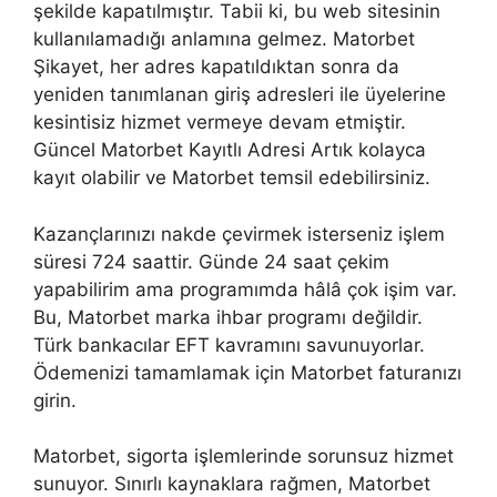
şekilde kapatılmıştır. Tabii ki, bu web sitesinin
kullanılamadığı anlamına gelmez. Matorbet
Şikayet, her adres kapatıldıktan sonra da
yeniden tanımlanan giriş adresleri ile üyelerine
kesintisiz hizmet vermeye devam etmiştir.
Güncel Matorbet Kayıtlı Adresi Artık kolayca
kayıt olabilir ve Matorbet temsil edebilirsiniz.
Kazançlarınızı nakde çevirmek isterseniz işlem
süresi 724 saattir. Günde 24 saat çekim
yapabilirim ama programımda hâlâ çok işim var.
Bu, Matorbet marka ihbar programı değildir.
Türk bankacılar EFT kavramını savunuyorlar.
Ödemenizi tamamlamak için Matorbet faturanızı
girin.
Matorbet, sigorta işlemlerinde sorunsuz hizmet
sunuyor. Sınırlı kaynaklara rağmen, Matorbet