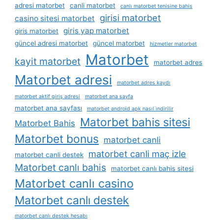
adresi matorbet
canli matorbet
canlı matorbet tenisine bahis
girisi matorbet
casino sitesi matorbet
giris yap matorbet
giris matorbet
güncel adresi matorbet
güncel matorbet
hizmetler matorbet
Matorbet
kayit matorbet
matorbet adres
Matorbet adresi
matorbet adres kaydı
matorbet aktif giriş adresi
matorbet ana sayfa
matorbet ana sayfası
matorbet android apk nasıl i̇ndirilir
Matorbet bahis sitesi
Matorbet Bahis
Matorbet bonus
matorbet canli
matorbet canli maç izle
matorbet canli destek
Matorbet canlı bahis
matorbet canlı bahis sitesi
Matorbet canlı casino
Matorbet canlı destek
matorbet canlı destek hesabı