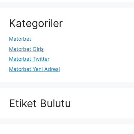
Kategoriler
Matorbet
Matorbet Giriş
Matorbet Twitter
Matorbet Yeni Adresi
Etiket Bulutu