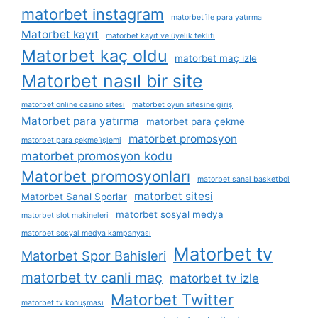
matorbet instagram
matorbet i̇le para yatırma
Matorbet kayıt
matorbet kayıt ve üyelik teklifi
Matorbet kaç oldu
matorbet maç izle
Matorbet nasıl bir site
matorbet online casino sitesi
matorbet oyun sitesine giriş
Matorbet para yatırma
matorbet para çekme
matorbet promosyon
matorbet para çekme i̇şlemi
matorbet promosyon kodu
Matorbet promosyonları
matorbet sanal basketbol
matorbet sitesi
Matorbet Sanal Sporlar
matorbet sosyal medya
matorbet slot makineleri
matorbet sosyal medya kampanyası
Matorbet tv
Matorbet Spor Bahisleri
matorbet tv canli maç
matorbet tv izle
Matorbet Twitter
matorbet tv konuşması