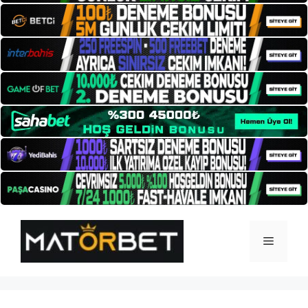
İçeriğe
atla
Menü