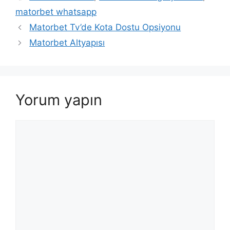
matorbet whatsapp
Matorbet Tv’de Kota Dostu Opsiyonu
Matorbet Altyapısı
Yorum yapın
Yorum