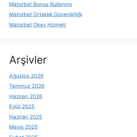
Matorbet Bonus Kullanımı
Matorbet Ortaklık Güvenilirliği
Matorbet Okey Hizmeti
Arşivler
Ağustos 2026
Temmuz 2026
Haziran 2026
Eylül 2025
Haziran 2025
Mayıs 2025