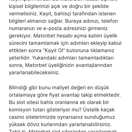
kişisel bilgilerinizi açık ve doğru bir şekilde
vermelisiniz. Kayıt, bahisçi tarafından istenen
bilgileri almanızı sağlar. Buraya adınızı, telefon
numaranızı ve e-posta adresinizi girmeniz
gerekiyor.
Matorbet hesabı açma katılın
üyelik
sürecini tamamlamak için adımları ekleyip kabul
ettikten sonra “Kayıt Ol” butonuna tıklamanız
yeterlidir. Yukarıdaki adımları tamamladıktan
sonra, Matorbet üyeliğinizin avantajlarından
yararlanabileceksiniz.
Bilindiği gibi bunu maliyet değeri en düşük
ortalamaya göre fiyat avantajı takip etmektedir.
Bu slot sitesi bahis oranlarına ek olarak bir
komisyon tutarı gösteriyor mu? Üstelik kaçak
casino sitelerimizde oynarsanız sunduğumuz
yüksek döviz kurlarından yararlanabilirsiniz.
Tabii ki, Matorbet slot sitesinden yararlanmak