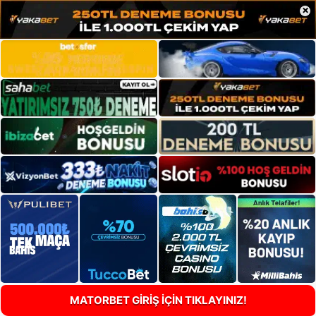
×
MATORBET GİRİŞ İÇİN TIKLAYINIZ!