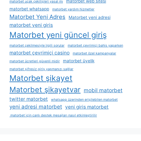
matorbet web sitesi
matorbet uçak çekilişleri yasal mı
matorbet whatsapp
matorbet yardım hizmetler
Matorbet Yeni Adres
Matorbet yeni adresi
matorbet yeni giris
Matorbet yeni güncel giriş
matorbet çekilmesiyle i̇lgili sorular
matorbet çevrimiçi bahis yaparken
matorbet çevrimiçi casino
matorbet özel kampanyalar
matorbet üyelik
matorbet ücretleri güvenli midir
matorbet şifresiz giriş yapmanızı sağlar
Matorbet şikayet
Matorbet şikayetvar
mobil matorbet
twitter matorbet
whatsapp üzerinden erişilebilen matorbet
yeni adresi matorbet
yeni giris matorbet
matorbet i̇çin canlı destek mesajları nasıl etkinleştirilir