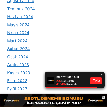
Ağustos 2024
Temmuz 2024
Haziran 2024
Mayıs 2024
Nisan 2024
Mart 2024
Şubat 2024
Ocak 2024
Aralık 2023
Kasım 2023
Ekim 2023
Eylül 2023
Ağustos 2023
×
Temmuz 2023