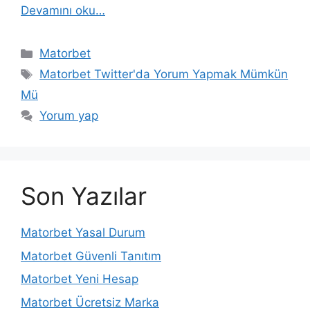
Devamını oku…
Kategoriler
Matorbet
Etiketler
Matorbet Twitter'da Yorum Yapmak Mümkün
Mü
Yorum yap
Son Yazılar
Matorbet Yasal Durum
Matorbet Güvenli Tanıtım
Matorbet Yeni Hesap
Matorbet Ücretsiz Marka