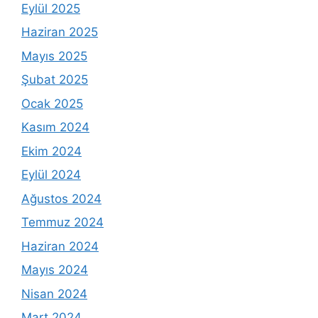
Eylül 2025
Haziran 2025
Mayıs 2025
Şubat 2025
Ocak 2025
Kasım 2024
Ekim 2024
Eylül 2024
Ağustos 2024
Temmuz 2024
Haziran 2024
Mayıs 2024
Nisan 2024
Mart 2024