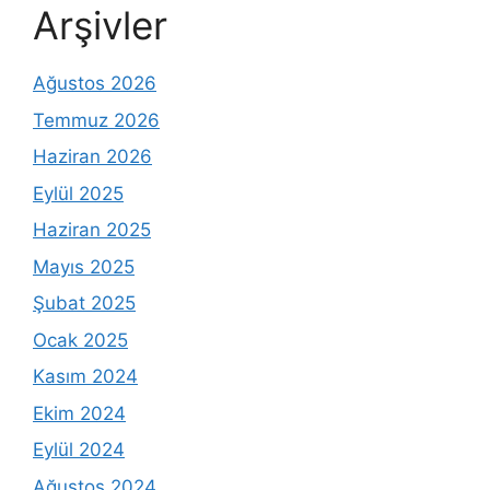
Arşivler
Ağustos 2026
Temmuz 2026
Haziran 2026
Eylül 2025
Haziran 2025
Mayıs 2025
Şubat 2025
Ocak 2025
Kasım 2024
Ekim 2024
Eylül 2024
Ağustos 2024