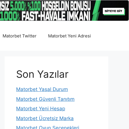
Matorbet Twitter
Matorbet Yeni Adresi
Son Yazılar
Matorbet Yasal Durum
Matorbet Güvenli Tanıtım
Matorbet Yeni Hesap
Matorbet Ücretsiz Marka
Matorbet Oyun Seçenekleri