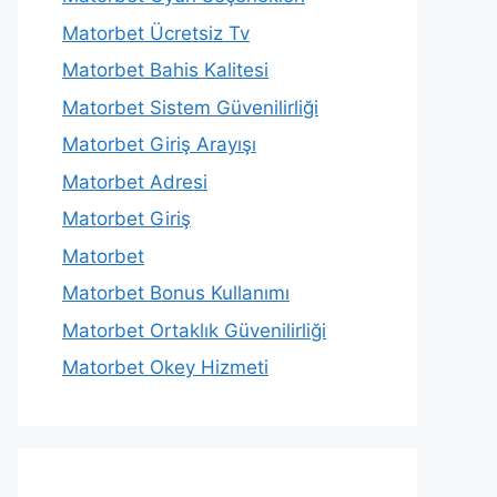
Matorbet Ücretsiz Tv
Matorbet Bahis Kalitesi
Matorbet Sistem Güvenilirliği
Matorbet Giriş Arayışı
Matorbet Adresi
Matorbet Giriş
Matorbet
Matorbet Bonus Kullanımı
Matorbet Ortaklık Güvenilirliği
Matorbet Okey Hizmeti