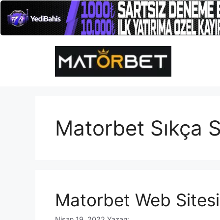
İçeriğe
atla
Matorbet Sıkça S
Matorbet Web Sitesi 
Nisan 19, 2022
Yazarı: