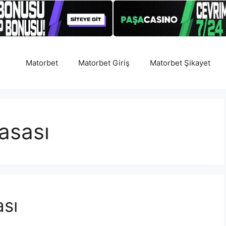
Matorbet
Matorbet Giriş
Matorbet Şikayet
asası
sı