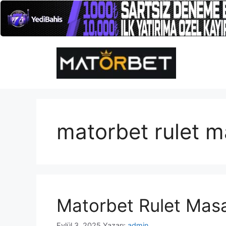
İçeriğe
atla
matorbet rulet m
Matorbet Rulet Masa
Eylül 3, 2025
Yazarı:
admin