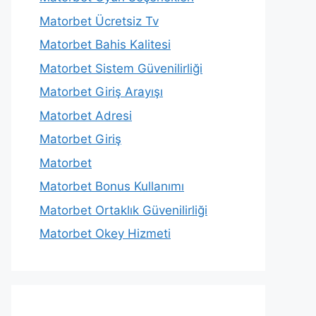
Matorbet Ücretsiz Tv
Matorbet Bahis Kalitesi
Matorbet Sistem Güvenilirliği
Matorbet Giriş Arayışı
Matorbet Adresi
Matorbet Giriş
Matorbet
Matorbet Bonus Kullanımı
Matorbet Ortaklık Güvenilirliği
Matorbet Okey Hizmeti