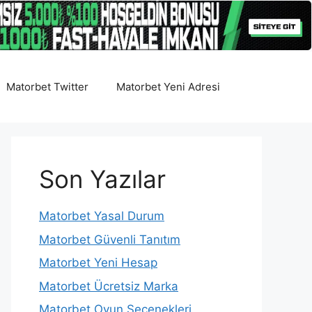
Matorbet Twitter
Matorbet Yeni Adresi
Son Yazılar
Matorbet Yasal Durum
Matorbet Güvenli Tanıtım
Matorbet Yeni Hesap
Matorbet Ücretsiz Marka
Matorbet Oyun Seçenekleri