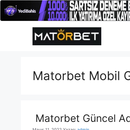
İçeriğe
atla
Matorbet Mobil G
Matorbet Güncel Adre
Mayıs 11, 2022
Yazarı:
admin