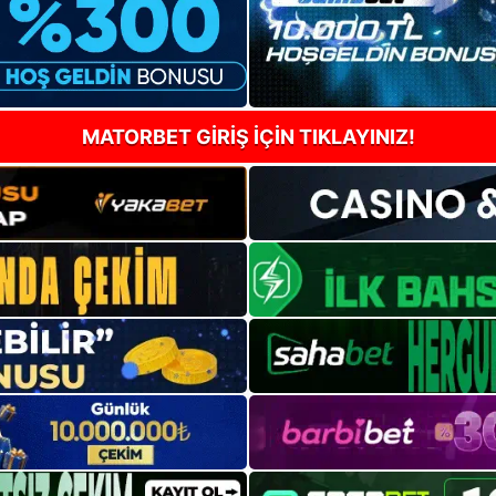
MATORBET GİRİŞ İÇİN TIKLAYINIZ!