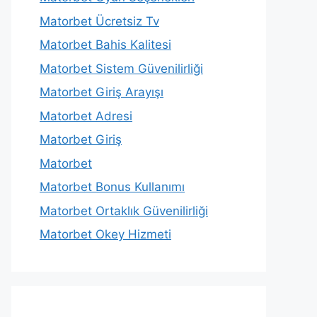
Matorbet Ücretsiz Tv
Matorbet Bahis Kalitesi
Matorbet Sistem Güvenilirliği
Matorbet Giriş Arayışı
Matorbet Adresi
Matorbet Giriş
Matorbet
Matorbet Bonus Kullanımı
Matorbet Ortaklık Güvenilirliği
Matorbet Okey Hizmeti