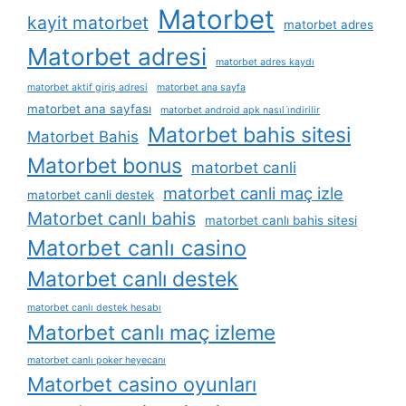
Matorbet
kayit matorbet
matorbet adres
Matorbet adresi
matorbet adres kaydı
matorbet aktif giriş adresi
matorbet ana sayfa
matorbet ana sayfası
matorbet android apk nasıl i̇ndirilir
Matorbet bahis sitesi
Matorbet Bahis
Matorbet bonus
matorbet canli
matorbet canli maç izle
matorbet canli destek
Matorbet canlı bahis
matorbet canlı bahis sitesi
Matorbet canlı casino
Matorbet canlı destek
matorbet canlı destek hesabı
Matorbet canlı maç izleme
matorbet canlı poker heyecanı
Matorbet casino oyunları