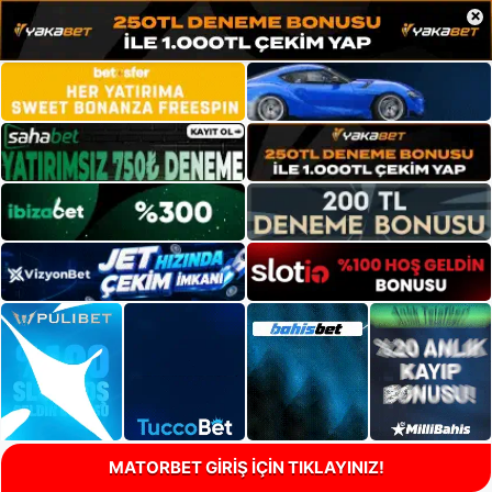
×
MATORBET GİRİŞ İÇİN TIKLAYINIZ!