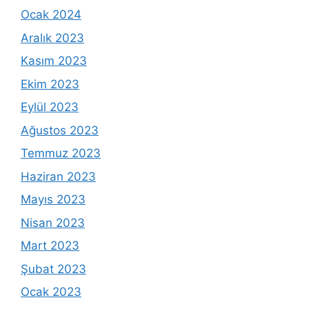
Ocak 2024
Aralık 2023
Kasım 2023
Ekim 2023
Eylül 2023
Ağustos 2023
Temmuz 2023
Haziran 2023
Mayıs 2023
Nisan 2023
Mart 2023
Şubat 2023
Ocak 2023