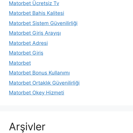
Matorbet Ücretsiz Tv
Matorbet Bahis Kalitesi
Matorbet Sistem Güvenilirliği
Matorbet Giriş Arayışı
Matorbet Adresi
Matorbet Giriş
Matorbet
Matorbet Bonus Kullanımı
Matorbet Ortaklık Güvenilirliği
Matorbet Okey Hizmeti
Arşivler