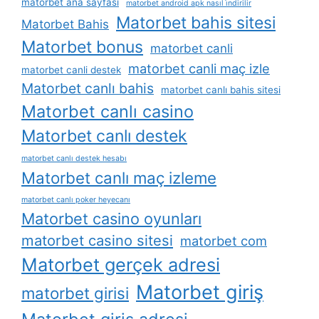
matorbet ana sayfası
matorbet android apk nasıl i̇ndirilir
Matorbet bahis sitesi
Matorbet Bahis
Matorbet bonus
matorbet canli
matorbet canli maç izle
matorbet canli destek
Matorbet canlı bahis
matorbet canlı bahis sitesi
Matorbet canlı casino
Matorbet canlı destek
matorbet canlı destek hesabı
Matorbet canlı maç izleme
matorbet canlı poker heyecanı
Matorbet casino oyunları
matorbet casino sitesi
matorbet com
Matorbet gerçek adresi
Matorbet giriş
matorbet girisi