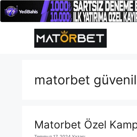
İçeriğe
atla
matorbet güvenili
Matorbet Özel Kamp
Temmuz 17, 2024
Yazarı: