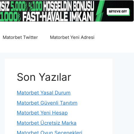
Matorbet Twitter
Matorbet Yeni Adresi
Son Yazılar
Matorbet Yasal Durum
Matorbet Güvenli Tanıtım
Matorbet Yeni Hesap
Matorbet Ücretsiz Marka
Matorbet Oyun Seçenekleri