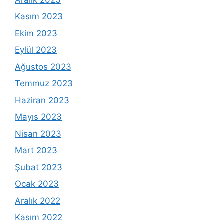
Kasım 2023
Ekim 2023
Eylül 2023
Ağustos 2023
Temmuz 2023
Haziran 2023
Mayıs 2023
Nisan 2023
Mart 2023
Şubat 2023
Ocak 2023
Aralık 2022
Kasım 2022