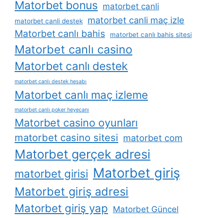
Matorbet bonus
matorbet canli
matorbet canli maç izle
matorbet canli destek
Matorbet canlı bahis
matorbet canlı bahis sitesi
Matorbet canlı casino
Matorbet canlı destek
matorbet canlı destek hesabı
Matorbet canlı maç izleme
matorbet canlı poker heyecanı
Matorbet casino oyunları
matorbet casino sitesi
matorbet com
Matorbet gerçek adresi
Matorbet giriş
matorbet girisi
Matorbet giriş adresi
Matorbet giriş yap
Matorbet Güncel