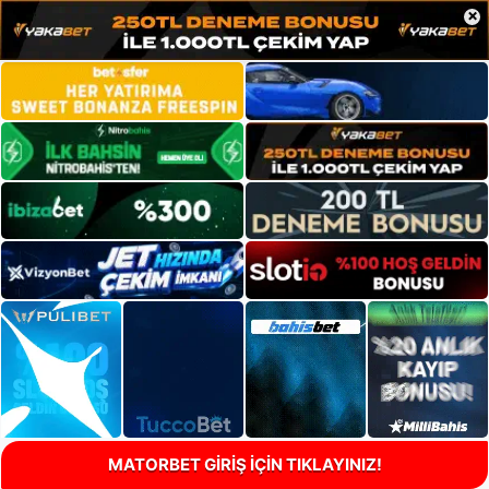
×
MATORBET GİRİŞ İÇİN TIKLAYINIZ!