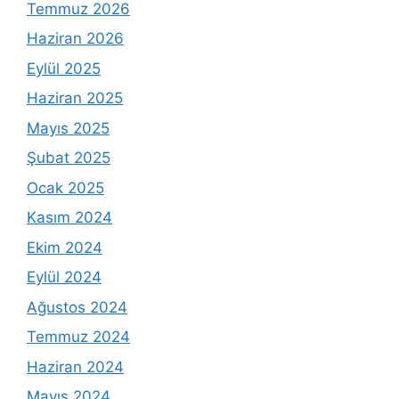
Temmuz 2026
Haziran 2026
Eylül 2025
Haziran 2025
Mayıs 2025
Şubat 2025
Ocak 2025
Kasım 2024
Ekim 2024
Eylül 2024
Ağustos 2024
Temmuz 2024
Haziran 2024
Mayıs 2024