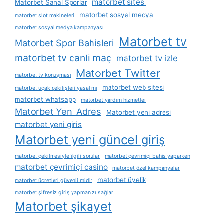
matorbet sitesi
Matorbet Sanal Sporlar
matorbet sosyal medya
matorbet slot makineleri
matorbet sosyal medya kampanyası
Matorbet tv
Matorbet Spor Bahisleri
matorbet tv canli maç
matorbet tv izle
Matorbet Twitter
matorbet tv konuşması
matorbet web sitesi
matorbet uçak çekilişleri yasal mı
matorbet whatsapp
matorbet yardım hizmetler
Matorbet Yeni Adres
Matorbet yeni adresi
matorbet yeni giris
Matorbet yeni güncel giriş
matorbet çekilmesiyle i̇lgili sorular
matorbet çevrimiçi bahis yaparken
matorbet çevrimiçi casino
matorbet özel kampanyalar
matorbet üyelik
matorbet ücretleri güvenli midir
matorbet şifresiz giriş yapmanızı sağlar
Matorbet şikayet