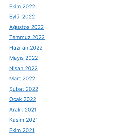
Ekim 2022
Eylül 2022
Ağustos 2022
Temmuz 2022
Haziran 2022
Mayıs 2022
Nisan 2022
Mart 2022
Şubat 2022
Ocak 2022
Aralık 2021
Kasım 2021
Ekim 2021