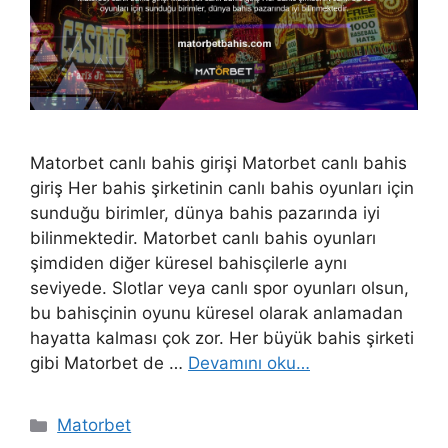
Matorbet canlı bahis girişi Matorbet canlı bahis
giriş Her bahis şirketinin canlı bahis oyunları için
sunduğu birimler, dünya bahis pazarında iyi
bilinmektedir. Matorbet canlı bahis oyunları
şimdiden diğer küresel bahisçilerle aynı
seviyede. Slotlar veya canlı spor oyunları olsun,
bu bahisçinin oyunu küresel olarak anlamadan
hayatta kalması çok zor. Her büyük bahis şirketi
gibi Matorbet de …
Devamını oku…
Kategoriler
Matorbet