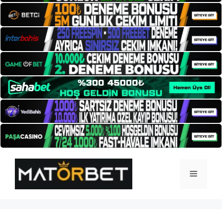
İçeriğe
atla
Menü