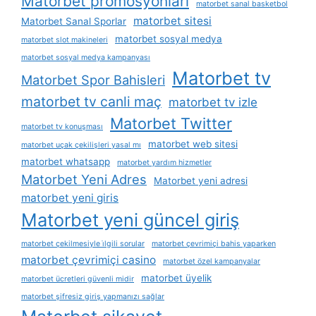
Matorbet promosyonları
matorbet sanal basketbol
matorbet sitesi
Matorbet Sanal Sporlar
matorbet sosyal medya
matorbet slot makineleri
matorbet sosyal medya kampanyası
Matorbet tv
Matorbet Spor Bahisleri
matorbet tv canli maç
matorbet tv izle
Matorbet Twitter
matorbet tv konuşması
matorbet web sitesi
matorbet uçak çekilişleri yasal mı
matorbet whatsapp
matorbet yardım hizmetler
Matorbet Yeni Adres
Matorbet yeni adresi
matorbet yeni giris
Matorbet yeni güncel giriş
matorbet çekilmesiyle i̇lgili sorular
matorbet çevrimiçi bahis yaparken
matorbet çevrimiçi casino
matorbet özel kampanyalar
matorbet üyelik
matorbet ücretleri güvenli midir
matorbet şifresiz giriş yapmanızı sağlar