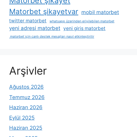
Matorbet şikayet
Matorbet şikayetvar
mobil matorbet
twitter matorbet
whatsapp üzerinden erişilebilen matorbet
yeni adresi matorbet
yeni giris matorbet
matorbet i̇çin canlı destek mesajları nasıl etkinleştirilir
Arşivler
Ağustos 2026
Temmuz 2026
Haziran 2026
Eylül 2025
Haziran 2025