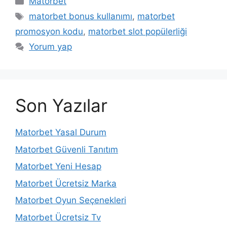
Matorbet
Etiketler
matorbet bonus kullanımı
,
matorbet
promosyon kodu
,
matorbet slot popülerliği
Yorum yap
Son Yazılar
Matorbet Yasal Durum
Matorbet Güvenli Tanıtım
Matorbet Yeni Hesap
Matorbet Ücretsiz Marka
Matorbet Oyun Seçenekleri
Matorbet Ücretsiz Tv