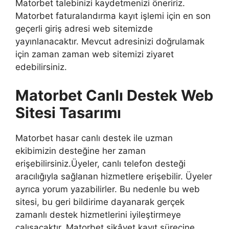
Matorbet talebinizi kaydetmenizi öneririz.
Matorbet faturalandırma kayıt işlemi için en son
geçerli giriş adresi web sitemizde
yayınlanacaktır. Mevcut adresinizi doğrulamak
için zaman zaman web sitemizi ziyaret
edebilirsiniz.
Matorbet Canlı Destek Web
Sitesi Tasarımı
Matorbet hasar canlı destek ile uzman
ekibimizin desteğine her zaman
erişebilirsiniz.Üyeler, canlı telefon desteği
aracılığıyla sağlanan hizmetlere erişebilir. Üyeler
ayrıca yorum yazabilirler. Bu nedenle bu web
sitesi, bu geri bildirime dayanarak gerçek
zamanlı destek hizmetlerini iyileştirmeye
çalışacaktır. Matorbet şikâyet kayıt sürecine