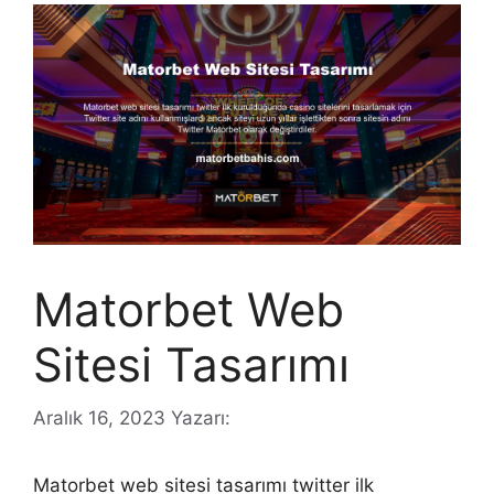
Matorbet Web
Sitesi Tasarımı
Aralık 16, 2023
Yazarı:
Matorbet web sitesi tasarımı twitter ilk