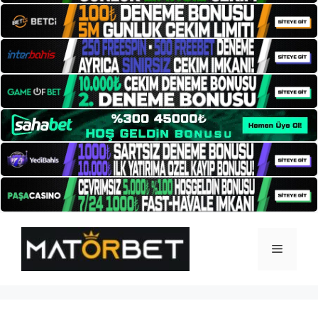
İçeriğe
atla
Menü