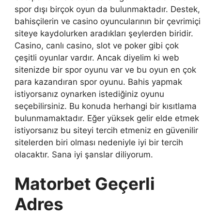
spor dışı birçok oyun da bulunmaktadır. Destek,
bahisçilerin ve casino oyuncularının bir çevrimiçi
siteye kaydolurken aradıkları şeylerden biridir.
Casino, canlı casino, slot ve poker gibi çok
çeşitli oyunlar vardır. Ancak diyelim ki web
sitenizde bir spor oyunu var ve bu oyun en çok
para kazandıran spor oyunu. Bahis yapmak
istiyorsanız oynarken istediğiniz oyunu
seçebilirsiniz. Bu konuda herhangi bir kısıtlama
bulunmamaktadır. Eğer yüksek gelir elde etmek
istiyorsanız bu siteyi tercih etmeniz en güvenilir
sitelerden biri olması nedeniyle iyi bir tercih
olacaktır. Sana iyi şanslar diliyorum.
Matorbet Geçerli
Adres