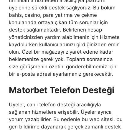
tanımlama hizmetleri aracılığıyla platform
üyelerine sürekli destek sağlıyoruz. Bu bölüm
bahis, casino, para yatırma ve çekme
konularında ortaya çıkan tüm sorunlar için
destek sağlamaktadır. Belirlenen hesap
yöneticinizden yardım alabilmeniz için Hizmete
kaydolurken kullanıcı adınızı girdiğinizden emin
olun. Özel bir mağazayı ziyaret edene kadar
beklemenize gerek yok. Toplantı sonrasında
size görüşmenin özetini gönderebilmemiz için
bir e-posta adresi ayarlamanız gerekecektir.
Matorbet Telefon Desteği
Üyeler, canlı telefon desteği aracılığıyla
sağlanan hizmetlere erişebilir. Üyeler ayrıca
yorum yazabilirler. Bu nedenle bu web sitesi, bu
geri bildirime dayanarak gerçek zamanlı destek