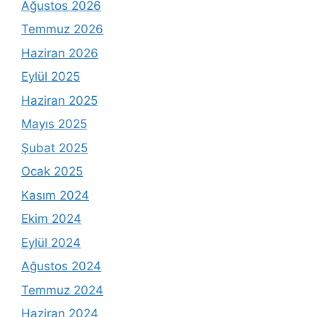
Ağustos 2026
Temmuz 2026
Haziran 2026
Eylül 2025
Haziran 2025
Mayıs 2025
Şubat 2025
Ocak 2025
Kasım 2024
Ekim 2024
Eylül 2024
Ağustos 2024
Temmuz 2024
Haziran 2024