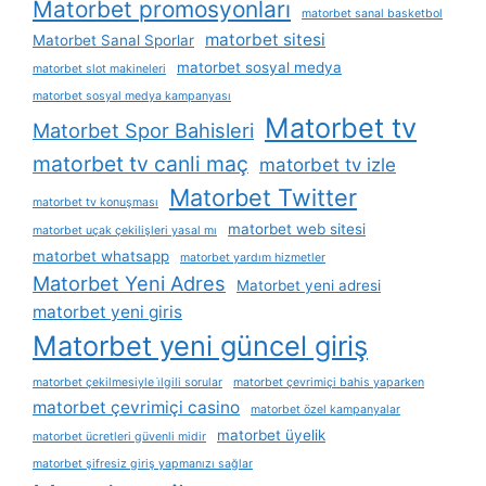
Matorbet promosyonları
matorbet sanal basketbol
matorbet sitesi
Matorbet Sanal Sporlar
matorbet sosyal medya
matorbet slot makineleri
matorbet sosyal medya kampanyası
Matorbet tv
Matorbet Spor Bahisleri
matorbet tv canli maç
matorbet tv izle
Matorbet Twitter
matorbet tv konuşması
matorbet web sitesi
matorbet uçak çekilişleri yasal mı
matorbet whatsapp
matorbet yardım hizmetler
Matorbet Yeni Adres
Matorbet yeni adresi
matorbet yeni giris
Matorbet yeni güncel giriş
matorbet çekilmesiyle i̇lgili sorular
matorbet çevrimiçi bahis yaparken
matorbet çevrimiçi casino
matorbet özel kampanyalar
matorbet üyelik
matorbet ücretleri güvenli midir
matorbet şifresiz giriş yapmanızı sağlar