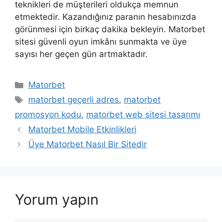
teknikleri de müşterileri oldukça memnun
etmektedir. Kazandığınız paranın hesabınızda
görünmesi için birkaç dakika bekleyin. Matorbet
sitesi güvenli oyun imkânı sunmakta ve üye
sayısı her geçen gün artmaktadır.
Kategoriler
Matorbet
Etiketler
matorbet geçerli adres
,
matorbet
promosyon kodu
,
matorbet web sitesi tasarımı
Matorbet Mobile Etkinlikleri
Üye Matorbet Nasıl Bir Sitedir
Yorum yapın