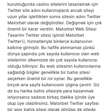
kurulduğunda casino sitelerini tasarlamak için
Twitter site adını kullanmışlardı ancak siteyi
uzun yıllar işlettikten sonra sitesin adını Twitter
Matorbet olarak değiştirdiler. Değişmek için çok
önemli bir karar verdim. Matorbet Web Sitesi
Tasarımı Twitter sitesi (şimdi Matorbet
Twitter’ı), hizmetleriyle binlerce kullanıcının
kalbine girmiştir. Bu hafife alınmamalı çünkü
dünya çapında çok sayıda kullanıcısı olan web
sitelerinin ülkemizde de çok sayıda kullanıcısı
olduğu biliniyor. Bu web sitesinin kullanıcılarına
sağladığı bilgiler genellikle bir bahis sitesi
seçerken önemli bir rol oynar. Bu genellikle
birçok ana sayfa kullanıcısını çılgına çevirir. Siz
de bu harika bahis sitesiyle para kazanmak
istiyorsanız sadece birkaç dakika içinde üye
olup üye olabilirsiniz. Matorbet Twitter sayfası
bir spor bahis sitesi olarak görülse de sitede