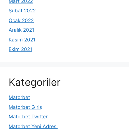
Mart 2022
Şubat 2022
Ocak 2022
Aralık 2021
Kasım 2021
Ekim 2021
Kategoriler
Matorbet
Matorbet Giriş
Matorbet Twitter
Matorbet Yeni Adresi