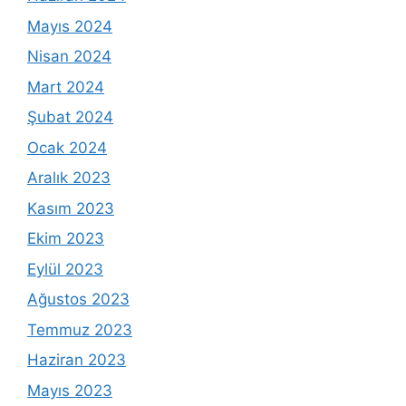
Mayıs 2024
Nisan 2024
Mart 2024
Şubat 2024
Ocak 2024
Aralık 2023
Kasım 2023
Ekim 2023
Eylül 2023
Ağustos 2023
Temmuz 2023
Haziran 2023
Mayıs 2023