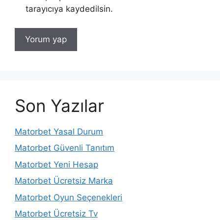
tarayıcıya kaydedilsin.
Son Yazılar
Matorbet Yasal Durum
Matorbet Güvenli Tanıtım
Matorbet Yeni Hesap
Matorbet Ücretsiz Marka
Matorbet Oyun Seçenekleri
Matorbet Ücretsiz Tv