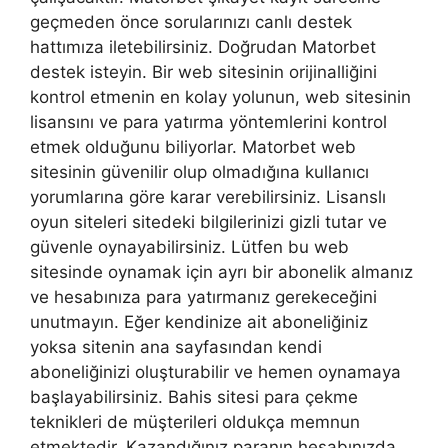
geçmeden önce sorularınızı canlı destek
hattımıza iletebilirsiniz. Doğrudan Matorbet
destek isteyin. Bir web sitesinin orijinalliğini
kontrol etmenin en kolay yolunun, web sitesinin
lisansını ve para yatırma yöntemlerini kontrol
etmek olduğunu biliyorlar. Matorbet web
sitesinin güvenilir olup olmadığına kullanıcı
yorumlarına göre karar verebilirsiniz. Lisanslı
oyun siteleri sitedeki bilgilerinizi gizli tutar ve
güvenle oynayabilirsiniz. Lütfen bu web
sitesinde oynamak için ayrı bir abonelik almanız
ve hesabınıza para yatırmanız gerekeceğini
unutmayın. Eğer kendinize ait aboneliğiniz
yoksa sitenin ana sayfasından kendi
aboneliğinizi oluşturabilir ve hemen oynamaya
başlayabilirsiniz. Bahis sitesi para çekme
teknikleri de müşterileri oldukça memnun
etmektedir. Kazandığınız paranın hesabınızda