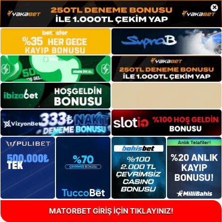
×
MATORBET GİRİŞ İÇİN TIKLAYINIZ!