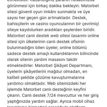
görünmesi için birkaç dakika bekleyin. Matorbet
sitesi güvenli oyun imkânı sunmakta ve üye
sayısı her geçen gün artmaktadır. Destek,
bahisçilerin ve casino oyuncularının bir çevrimiçi
siteye kaydolurken aradıkları şeylerden biridir.
Matorbet canlı destek web sitesi tasarımı
online
sitesi için ülkelerinin canlı destek ofisinin
bulunmadığını bilen üyeler, online bölümü
sadece destek amaçlı kullandıklarının bilincinde
olarak sitenin yardım masasını takdir
etmektedirler. Matorbet Şikâyet Departmanı,
üyelerin şikâyetlerini mağdur olmadan, en
kaliteli şekilde çözüme kavuşturmalarına
yardımcı olmaktadır. Web sitemizdeki her
işlemde Matorbet canlı desteğinin keyfini
çıkarın. Canlı destek 7/24 mevcuttur ve her giriş
yaptığınızda yardım sağlar. Ayrıca mobil cihaz