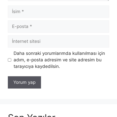
İsim
E-
posta
İnternet
sitesi
Daha sonraki yorumlarımda kullanılması için
adım, e-posta adresim ve site adresim bu
tarayıcıya kaydedilsin.