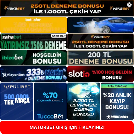
×
MATORBET GİRİŞ İÇİN TIKLAYINIZ!