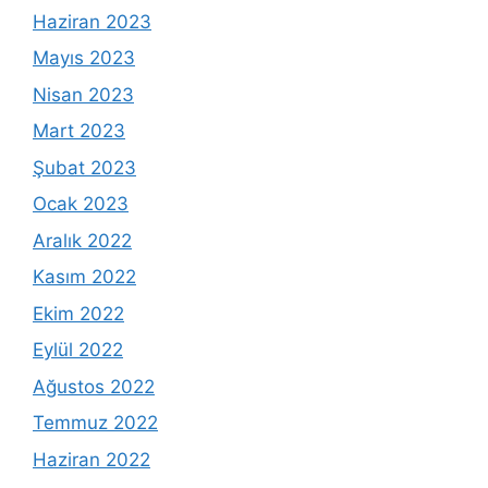
Haziran 2023
Mayıs 2023
Nisan 2023
Mart 2023
Şubat 2023
Ocak 2023
Aralık 2022
Kasım 2022
Ekim 2022
Eylül 2022
Ağustos 2022
Temmuz 2022
Haziran 2022