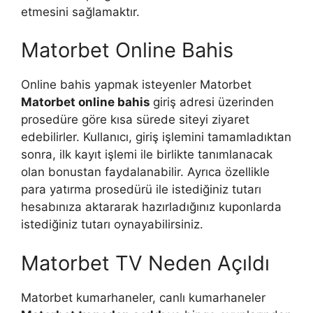
etmesini sağlamaktır.
Matorbet Online Bahis
Online bahis yapmak isteyenler Matorbet
Matorbet online bahis
giriş adresi üzerinden
prosedüre göre kısa sürede siteyi ziyaret
edebilirler. Kullanıcı, giriş işlemini tamamladıktan
sonra, ilk kayıt işlemi ile birlikte tanımlanacak
olan bonustan faydalanabilir. Ayrıca özellikle
para yatırma prosedürü ile istediğiniz tutarı
hesabınıza aktararak hazırladığınız kuponlarda
istediğiniz tutarı oynayabilirsiniz.
Matorbet TV Neden Açıldı
Matorbet kumarhaneler, canlı kumarhaneler