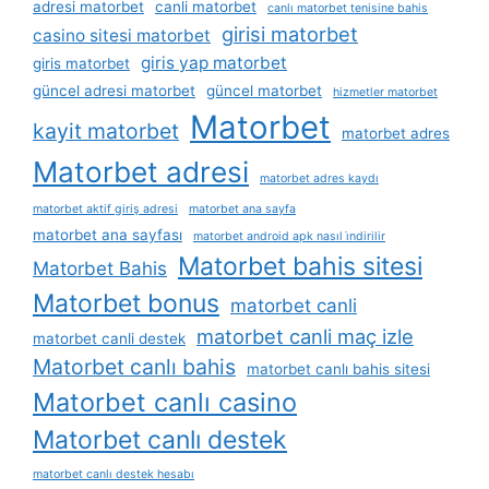
adresi matorbet
canli matorbet
canlı matorbet tenisine bahis
girisi matorbet
casino sitesi matorbet
giris yap matorbet
giris matorbet
güncel adresi matorbet
güncel matorbet
hizmetler matorbet
Matorbet
kayit matorbet
matorbet adres
Matorbet adresi
matorbet adres kaydı
matorbet aktif giriş adresi
matorbet ana sayfa
matorbet ana sayfası
matorbet android apk nasıl i̇ndirilir
Matorbet bahis sitesi
Matorbet Bahis
Matorbet bonus
matorbet canli
matorbet canli maç izle
matorbet canli destek
Matorbet canlı bahis
matorbet canlı bahis sitesi
Matorbet canlı casino
Matorbet canlı destek
matorbet canlı destek hesabı