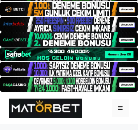
İçeriğe
atla
Menü