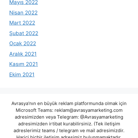
Mayıs 2022
Nisan 2022
Mart 2022
Şubat 2022
Ocak 2022
Aralık 2021
Kasım 2021
Ekim 2021
Avrasya'nın en büyük reklam platformunda olmak için
Microsoft Teams:
reklam@avrasyamarketing.com
adresimizden veya Telegram: @Avrasyamarketing
adresimizden irtibat kurabilirsiniz. (Tek iletişim
adreslerimiz teams / telegram ve mail adresimizdir.
Harici hiçbir iletişim adresimiz bulunmamaktadır.