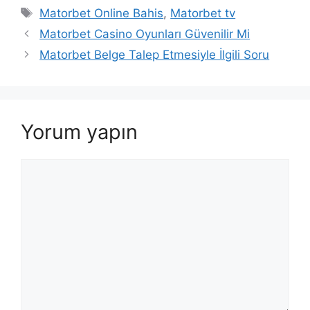
Etiketler
Matorbet Online Bahis
,
Matorbet tv
Matorbet Casino Oyunları Güvenilir Mi
Matorbet Belge Talep Etmesiyle İlgili Soru
Yorum yapın
Yorum