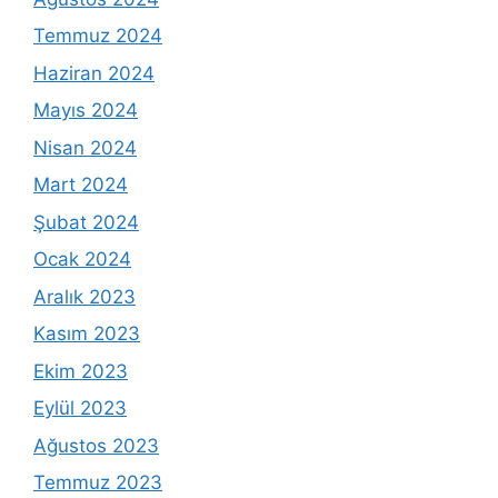
Temmuz 2024
Haziran 2024
Mayıs 2024
Nisan 2024
Mart 2024
Şubat 2024
Ocak 2024
Aralık 2023
Kasım 2023
Ekim 2023
Eylül 2023
Ağustos 2023
Temmuz 2023