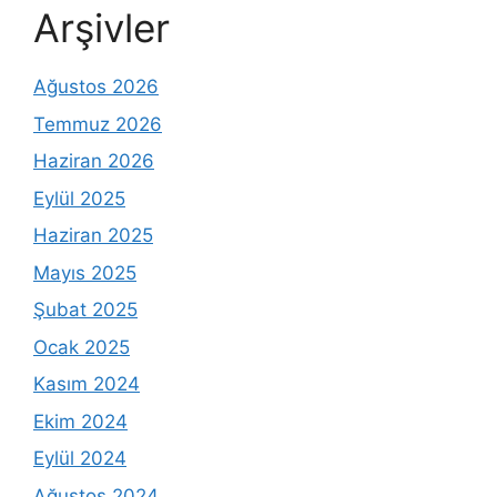
Arşivler
Ağustos 2026
Temmuz 2026
Haziran 2026
Eylül 2025
Haziran 2025
Mayıs 2025
Şubat 2025
Ocak 2025
Kasım 2024
Ekim 2024
Eylül 2024
Ağustos 2024