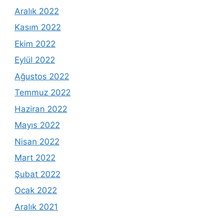
Aralık 2022
Kasım 2022
Ekim 2022
Eylül 2022
Ağustos 2022
Temmuz 2022
Haziran 2022
Mayıs 2022
Nisan 2022
Mart 2022
Şubat 2022
Ocak 2022
Aralık 2021