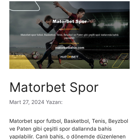
Matorbet Spor
Mart 27, 2024
Yazarı:
Matorbet spor futbol, ​​Basketbol, ​​Tenis, Beyzbol
ve Paten gibi çeşitli spor dallarında bahis
yapılabilir. Canlı bahis, o dönemde düzenlenen