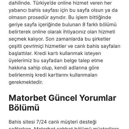
dahilinde. Türkiye’de online hizmet veren her
yabancı bahis sayfası için bu sayfa olsun ya da
olmasın prosedür aynıdır. Bu işlem bittiğinde
geriye sayfa içeriğinde bulunan 8 farklı bölümü
belirterek online olarak ihtiyacınız olan hizmeti
seçmek kalıyor. Son zamanlarda bu şirketler
çeşitli çevrimiçi hizmetler ve canlı bahis sayfaları
başlattılar. Kredi kartı kullanmak isteyen
üyelerimiz bu sayfadan belge talep etme
hakkına sahip olup, kendi adlarına göre
belirlenmiş kredi kartlarını kullanmaları
gerekmektedir.
Matorbet Güncel Yorumlar
Bölümü
Bahis sitesi 7/24 canlı müşteri desteği