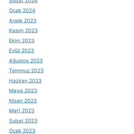
Şubat 2024
Ocak 2024
Aralık 2023
Kasım 2023
Ekim 2023
Eylül 2023
Ağustos 2023
Temmuz 2023
Haziran 2023
Mayıs 2023
Nisan 2023
Mart 2023
Şubat 2023
Ocak 2023