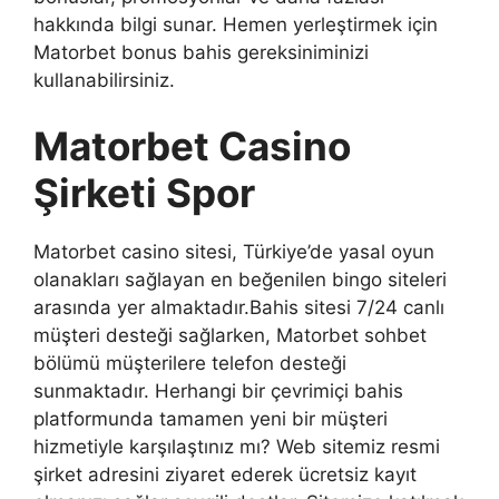
hakkında bilgi sunar. Hemen yerleştirmek için
Matorbet bonus bahis gereksiniminizi
kullanabilirsiniz.
Matorbet Casino
Şirketi Spor
Matorbet casino sitesi, Türkiye’de yasal oyun
olanakları sağlayan en beğenilen bingo siteleri
arasında yer almaktadır.Bahis sitesi 7/24 canlı
müşteri desteği sağlarken, Matorbet sohbet
bölümü müşterilere telefon desteği
sunmaktadır. Herhangi bir çevrimiçi bahis
platformunda tamamen yeni bir müşteri
hizmetiyle karşılaştınız mı? Web sitemiz resmi
şirket adresini ziyaret ederek ücretsiz kayıt