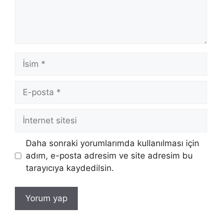
İsim
E-
posta
İnternet
sitesi
Daha sonraki yorumlarımda kullanılması için
adım, e-posta adresim ve site adresim bu
tarayıcıya kaydedilsin.