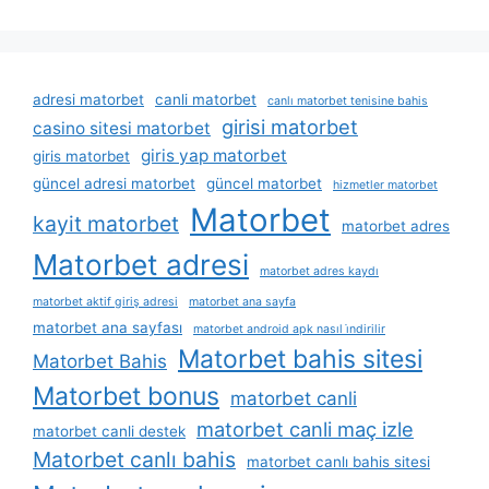
adresi matorbet
canli matorbet
canlı matorbet tenisine bahis
girisi matorbet
casino sitesi matorbet
giris yap matorbet
giris matorbet
güncel adresi matorbet
güncel matorbet
hizmetler matorbet
Matorbet
kayit matorbet
matorbet adres
Matorbet adresi
matorbet adres kaydı
matorbet aktif giriş adresi
matorbet ana sayfa
matorbet ana sayfası
matorbet android apk nasıl i̇ndirilir
Matorbet bahis sitesi
Matorbet Bahis
Matorbet bonus
matorbet canli
matorbet canli maç izle
matorbet canli destek
Matorbet canlı bahis
matorbet canlı bahis sitesi