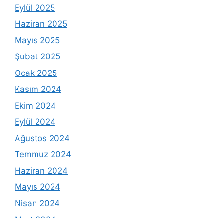
Eylül 2025
Haziran 2025
Mayıs 2025
Şubat 2025
Ocak 2025
Kasım 2024
Ekim 2024
Eylül 2024
Ağustos 2024
Temmuz 2024
Haziran 2024
Mayıs 2024
Nisan 2024