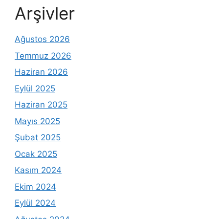
Arşivler
Ağustos 2026
Temmuz 2026
Haziran 2026
Eylül 2025
Haziran 2025
Mayıs 2025
Şubat 2025
Ocak 2025
Kasım 2024
Ekim 2024
Eylül 2024