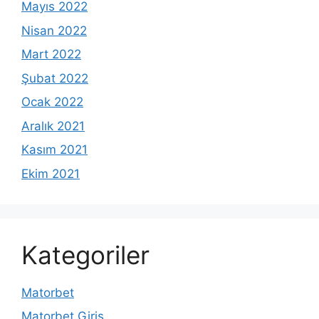
Mayıs 2022
Nisan 2022
Mart 2022
Şubat 2022
Ocak 2022
Aralık 2021
Kasım 2021
Ekim 2021
Kategoriler
Matorbet
Matorbet Giriş