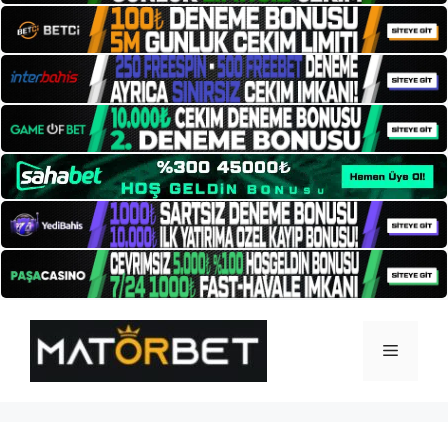
İçeriğe
atla
Menü