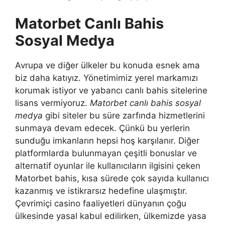
Matorbet Canlı Bahis
Sosyal Medya
Avrupa ve diğer ülkeler bu konuda esnek ama
biz daha katıyız. Yönetimimiz yerel markamızı
korumak istiyor ve yabancı canlı bahis sitelerine
lisans vermiyoruz.
Matorbet canlı bahis sosyal
medya
gibi siteler bu süre zarfında hizmetlerini
sunmaya devam edecek. Çünkü bu yerlerin
sunduğu imkanların hepsi hoş karşılanır. Diğer
platformlarda bulunmayan çeşitli bonuslar ve
alternatif oyunlar ile kullanıcıların ilgisini çeken
Matorbet bahis, kısa sürede çok sayıda kullanıcı
kazanmış ve istikrarsız hedefine ulaşmıştır.
Çevrimiçi casino faaliyetleri dünyanın çoğu
ülkesinde yasal kabul edilirken, ülkemizde yasa