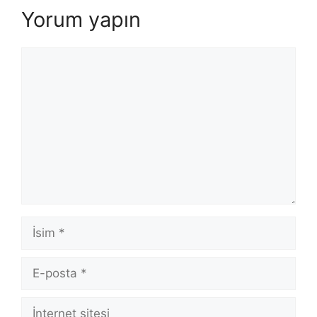
Yorum yapın
Yorum
İsim
E-
posta
İnternet