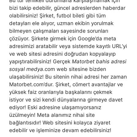
Bu tür tehlikeli durumlarla karşılaşmamak için
bizi takip edebilir, güncel adreslerden haberdar
olabilirsiniz! Şirket, futbol bileti gibi tüm
detayları ele alıyor, uzman ekibin yorulmak
bilmeyen çalışmaları sayesinde sorunları
çözüyor. Şirkete girmek için Google’da meta
adresimizi aratabilir veya sistemde kayıtlı URL’yi
ve web sitesi adresini doğrudan kopyalayıp
yapıştırabilirsiniz! Gerçek
Matorbet bahis adresi
sosyal medya
.com web sitesine bizden
ulaşabilirsiniz! Bu sitenin nihai adresi her zaman
Matorbet.com’dur. Şirket, cömert avantajlar ve
yüksek faiz oranlarıyla başkalarını çekmek
istiyor ve sizi kendi dünyalarına girmeye davet
ediyor! Eski adresine ulaşamıyorsanız
üzülmeyin! Meta alanımız nihai site
bağlantısıdır! Web sitesini kolayca ziyaret
edebilir ve işleminize devam edebilirsiniz!