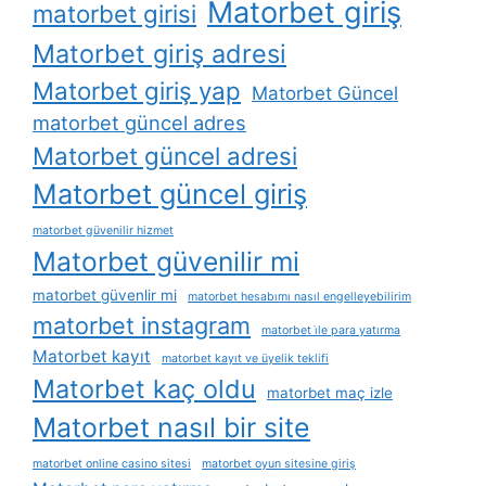
Matorbet giriş
matorbet girisi
Matorbet giriş adresi
Matorbet giriş yap
Matorbet Güncel
matorbet güncel adres
Matorbet güncel adresi
Matorbet güncel giriş
matorbet güvenilir hizmet
Matorbet güvenilir mi
matorbet güvenlir mi
matorbet hesabımı nasıl engelleyebilirim
matorbet instagram
matorbet i̇le para yatırma
Matorbet kayıt
matorbet kayıt ve üyelik teklifi
Matorbet kaç oldu
matorbet maç izle
Matorbet nasıl bir site
matorbet online casino sitesi
matorbet oyun sitesine giriş