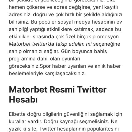
hemen çökerse ve adres değişirse, yeni kayıtlı
adresinizi doğru ve çok hızlı bir şekilde aldığınızı
bilirsiniz. Bu popüler sosyal medya hesabının ev
sahipliği yaptığı etkinliklere katılmak, sadece bu
etkinlikler sırasında çok özel birçok promosyon
Matorbet twitter’da takip edelim mi
seçeneğine
sahip olmanızı sağlar. Gün boyunca bahis
programına dahil olan oyunları
göreceksiniz.Spor haber uyarıları ve anlık haber
beslemeleriyle karşılaşacaksınız.
Matorbet Resmi Twitter
Hesabı
Elbette doğru bilgilerin güvenliğini sağlamak için
kurallar vardır. Doğru kaynağı seçmelisiniz. Ne
yazık ki site, Twitter hesaplarının popülaritesini