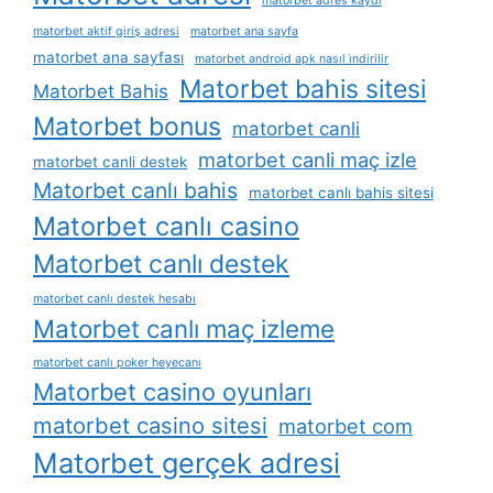
matorbet adres kaydı
matorbet aktif giriş adresi
matorbet ana sayfa
matorbet ana sayfası
matorbet android apk nasıl i̇ndirilir
Matorbet bahis sitesi
Matorbet Bahis
Matorbet bonus
matorbet canli
matorbet canli maç izle
matorbet canli destek
Matorbet canlı bahis
matorbet canlı bahis sitesi
Matorbet canlı casino
Matorbet canlı destek
matorbet canlı destek hesabı
Matorbet canlı maç izleme
matorbet canlı poker heyecanı
Matorbet casino oyunları
matorbet casino sitesi
matorbet com
Matorbet gerçek adresi