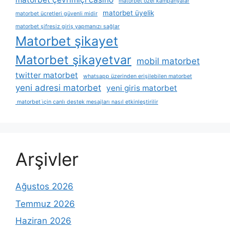
matorbet özel kampanyalar
matorbet üyelik
matorbet ücretleri güvenli midir
matorbet şifresiz giriş yapmanızı sağlar
Matorbet şikayet
Matorbet şikayetvar
mobil matorbet
twitter matorbet
whatsapp üzerinden erişilebilen matorbet
yeni adresi matorbet
yeni giris matorbet
matorbet i̇çin canlı destek mesajları nasıl etkinleştirilir
Arşivler
Ağustos 2026
Temmuz 2026
Haziran 2026