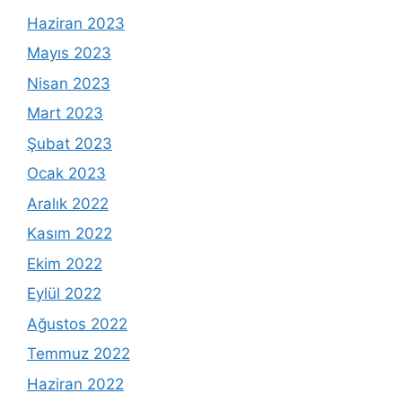
Haziran 2023
Mayıs 2023
Nisan 2023
Mart 2023
Şubat 2023
Ocak 2023
Aralık 2022
Kasım 2022
Ekim 2022
Eylül 2022
Ağustos 2022
Temmuz 2022
Haziran 2022