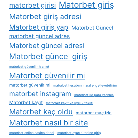
Matorbet giriş
matorbet girisi
Matorbet giriş adresi
Matorbet giriş yap
Matorbet Güncel
matorbet güncel adres
Matorbet güncel adresi
Matorbet güncel giriş
matorbet güvenilir hizmet
Matorbet güvenilir mi
matorbet güvenlir mi
matorbet hesabımı nasıl engelleyebilirim
matorbet instagram
matorbet i̇le para yatırma
Matorbet kayıt
matorbet kayıt ve üyelik teklifi
Matorbet kaç oldu
matorbet maç izle
Matorbet nasıl bir site
matorbet online casino sitesi
matorbet oyun sitesine giriş