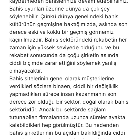
kaybetmeden bahislerinize devam edebilirsiniz.
Bahis oyunları üzerine dünya da çok şey
söylenebilir. Çünkü dünya genelindeki bahis
kültürünün geçmişine baktığımızda, aslında son
derece eski ve köklü bir geçmiş görmemiz
kaçınılmazdır. Bahis sektöründeki rekabetin her
zaman için yüksek seviyede olduğunu ve bu
rekabet sonucunda da çoğu şirketin aslında
ciddi biçimde zarar ettiğini söylemek yanlış
olmayacaktır.
Bahis sitelerinin genel olarak müşterilerine
verdikleri sözlere binaen, ciddi bir değişiklik
yapmadıkları sürece insan kazanmanın son
derece zor olduğu bir sektör, doğal olarak bahis
sektörüdür. Ancak bu sektörde sağlam
tutunabilen firmalarında uzunca süreler ayakta
kalabildikleri hep görülmüştür. Bu nedenden
bahis şirketlerinin bu açıdan bakıldığında ciddi