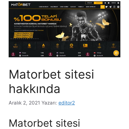
Matorbet sitesi
hakkında
Aralık 2, 2021
Yazarı:
editor2
Matorbet sitesi