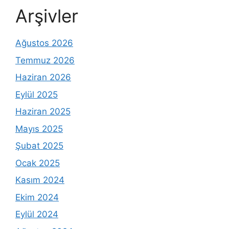
Arşivler
Ağustos 2026
Temmuz 2026
Haziran 2026
Eylül 2025
Haziran 2025
Mayıs 2025
Şubat 2025
Ocak 2025
Kasım 2024
Ekim 2024
Eylül 2024