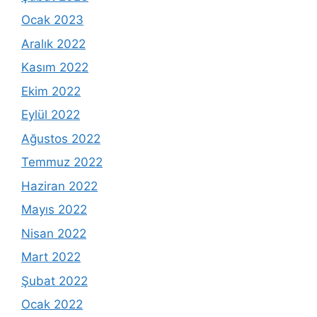
Ocak 2023
Aralık 2022
Kasım 2022
Ekim 2022
Eylül 2022
Ağustos 2022
Temmuz 2022
Haziran 2022
Mayıs 2022
Nisan 2022
Mart 2022
Şubat 2022
Ocak 2022