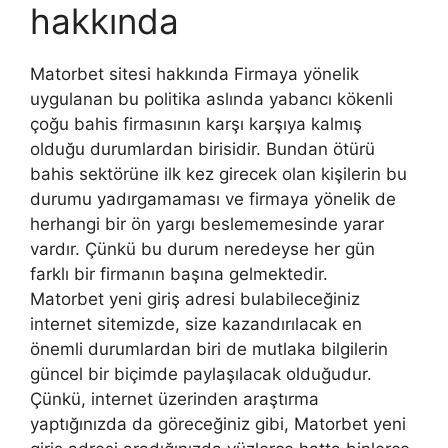
hakkında
Matorbet sitesi hakkında Firmaya yönelik
uygulanan bu politika aslında yabancı kökenli
çoğu bahis firmasının karşı karşıya kalmış
olduğu durumlardan birisidir. Bundan ötürü
bahis sektörüne ilk kez girecek olan kişilerin bu
durumu yadırgamaması ve firmaya yönelik de
herhangi bir ön yargı beslememesinde yarar
vardır. Çünkü bu durum neredeyse her gün
farklı bir firmanın başına gelmektedir.
Matorbet yeni giriş adresi bulabileceğiniz
internet sitemizde, size kazandırılacak en
önemli durumlardan biri de mutlaka bilgilerin
güncel bir biçimde paylaşılacak olduğudur.
Çünkü, internet üzerinden araştırma
yaptığınızda da göreceğiniz gibi, Matorbet yeni