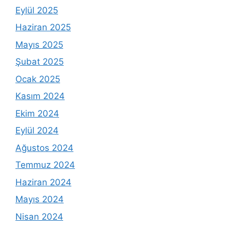
Eylül 2025
Haziran 2025
Mayıs 2025
Şubat 2025
Ocak 2025
Kasım 2024
Ekim 2024
Eylül 2024
Ağustos 2024
Temmuz 2024
Haziran 2024
Mayıs 2024
Nisan 2024