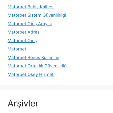
Matorbet Bahis Kalitesi
Matorbet Sistem Güvenilirliği
Matorbet Giriş Arayışı
Matorbet Adresi
Matorbet Giriş
Matorbet
Matorbet Bonus Kullanımı
Matorbet Ortaklık Güvenilirliği
Matorbet Okey Hizmeti
Arşivler