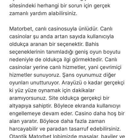
sitesindeki herhangi bir sorun için gerçek
zamanlı yardım alabilirsiniz.
Matorbet, canlı casinosuyla ünlüdür. Canlı
casinolar şu anda artan sayıda kullanıcıyla
oldukça aranan bir seçenektir. Bahis
seçeneklerinin tanımladığı geniş oyun boyutu
nedeniyle de oldukça ilgi görmektedir. Canlı
casinolar yerine canlı hizmetler, yani çevrimiçi
hizmetler sunuyoruz. Şans oyunumuz diğer
oyunları unutturuyor. Arayüzü o kadar gerçekçi
ki yüz yüze oynamak için dakikalar
aramıyorsunuz. Site oldukça gerçekçi bir
altyapıya sahiptir. Böylece ekranda kullanıcıyı
engellemeye devam eder. Casino daha hoş bir
alan yaratır. Böylece daha fazla zaman
harcayabilir ve paradan tasarruf edebilirsiniz.
Otantik Matorbet lobimizde masalar, bayiler ve