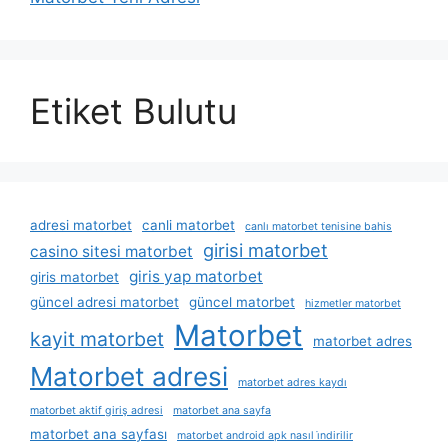
Etiket Bulutu
adresi matorbet
canli matorbet
canlı matorbet tenisine bahis
girisi matorbet
casino sitesi matorbet
giris yap matorbet
giris matorbet
güncel adresi matorbet
güncel matorbet
hizmetler matorbet
Matorbet
kayit matorbet
matorbet adres
Matorbet adresi
matorbet adres kaydı
matorbet aktif giriş adresi
matorbet ana sayfa
matorbet ana sayfası
matorbet android apk nasıl i̇ndirilir