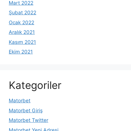
Mart 2022
Şubat 2022
Ocak 2022
Aralık 2021
Kasım 2021
Ekim 2021
Kategoriler
Matorbet
Matorbet Giriş
Matorbet Twitter
Matorbet Yeni Adresi