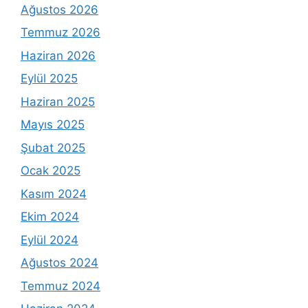
Ağustos 2026
Temmuz 2026
Haziran 2026
Eylül 2025
Haziran 2025
Mayıs 2025
Şubat 2025
Ocak 2025
Kasım 2024
Ekim 2024
Eylül 2024
Ağustos 2024
Temmuz 2024