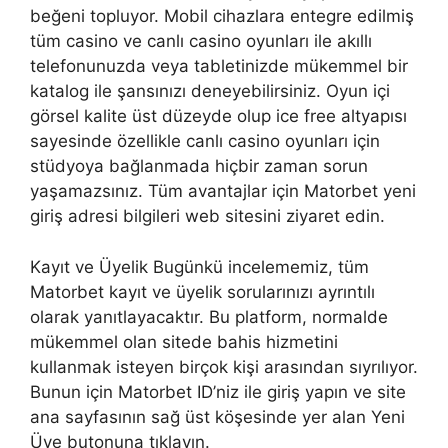
beğeni topluyor. Mobil cihazlara entegre edilmiş
tüm casino ve canlı casino oyunları ile akıllı
telefonunuzda veya tabletinizde mükemmel bir
katalog ile şansınızı deneyebilirsiniz. Oyun içi
görsel kalite üst düzeyde olup ice free altyapısı
sayesinde özellikle canlı casino oyunları için
stüdyoya bağlanmada hiçbir zaman sorun
yaşamazsınız. Tüm avantajlar için Matorbet yeni
giriş adresi bilgileri web sitesini ziyaret edin.
Kayıt ve Üyelik Bugünkü incelememiz, tüm
Matorbet kayıt ve üyelik sorularınızı ayrıntılı
olarak yanıtlayacaktır. Bu platform, normalde
mükemmel olan sitede bahis hizmetini
kullanmak isteyen birçok kişi arasından sıyrılıyor.
Bunun için Matorbet ID’niz ile giriş yapın ve site
ana sayfasının sağ üst köşesinde yer alan Yeni
Üye butonuna tıklayın.