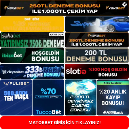
×
MATORBET GİRİŞ İÇİN TIKLAYINIZ!