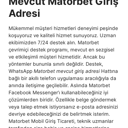
Mevcut Matorbet Giriş
Adresi
Mükemmel müşteri hizmetleri deneyimi peşinde
koşuyoruz ve kaliteli hizmet sunuyoruz. Uzman
ekibimizden 7/24 destek alın. Matorbet
çevrimiçi destek programı, mevcut en sezgisel
ve etkileşimli müşteri hizmetidir. Ancak bu
yöntemler bununla sınırlı değildir. Destek,
WhatsApp
Matorbet mevcut giriş adresi
Hattına
bağlı bir akıllı telefon uygulaması aracılığıyla da
anında iletişime geçilebilir. Aslında Matorbet
Facebook Messenger’ı kullanabileceğiniz iyi
çözümlerden biridir. Özellikle belge göndermek
veya talep etmek istiyorsanız e-posta adresinizi
devriye edebileceğinizi de belirtmek isterim.
Matorbet Mobil Giriş Ticareti, teknik uzmanlar