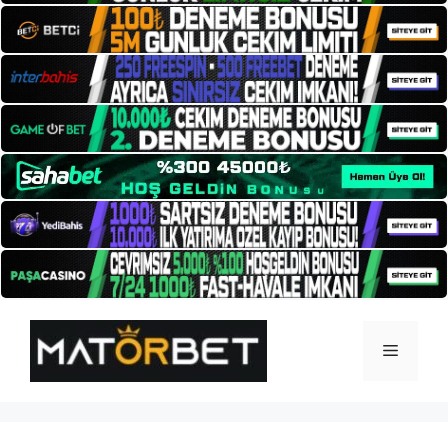
İçeriğe
atla
Menü