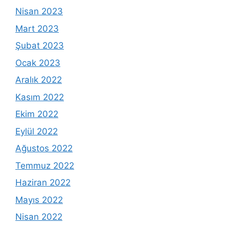
Nisan 2023
Mart 2023
Şubat 2023
Ocak 2023
Aralık 2022
Kasım 2022
Ekim 2022
Eylül 2022
Ağustos 2022
Temmuz 2022
Haziran 2022
Mayıs 2022
Nisan 2022