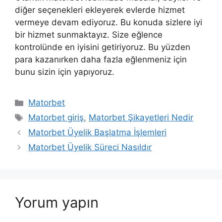
diğer seçenekleri ekleyerek evlerde hizmet
vermeye devam ediyoruz. Bu konuda sizlere iyi
bir hizmet sunmaktayız. Size eğlence
kontrolünde en iyisini getiriyoruz. Bu yüzden
para kazanırken daha fazla eğlenmeniz için
bunu sizin için yapıyoruz.
Kategoriler
Matorbet
Etiketler
Matorbet giriş
,
Matorbet Şikayetleri Nedir
Matorbet Üyelik Başlatma İşlemleri
Matorbet Üyelik Süreci Nasıldır
Yorum yapın