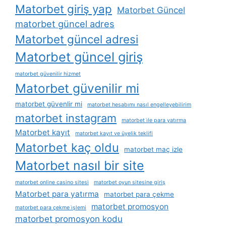
Matorbet giriş yap
Matorbet Güncel
matorbet güncel adres
Matorbet güncel adresi
Matorbet güncel giriş
matorbet güvenilir hizmet
Matorbet güvenilir mi
matorbet güvenlir mi
matorbet hesabımı nasıl engelleyebilirim
matorbet instagram
matorbet i̇le para yatırma
Matorbet kayıt
matorbet kayıt ve üyelik teklifi
Matorbet kaç oldu
matorbet maç izle
Matorbet nasıl bir site
matorbet online casino sitesi
matorbet oyun sitesine giriş
Matorbet para yatırma
matorbet para çekme
matorbet promosyon
matorbet para çekme i̇şlemi
matorbet promosyon kodu