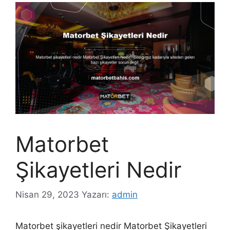
Matorbet
Şikayetleri Nedir
Nisan 29, 2023
Yazarı:
admin
Matorbet şikayetleri nedir Matorbet Şikayetleri