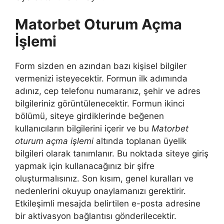
Matorbet Oturum Açma
İşlemi
Form sizden en azından bazı kişisel bilgiler
vermenizi isteyecektir. Formun ilk adımında
adınız, cep telefonu numaranız, şehir ve adres
bilgileriniz görüntülenecektir. Formun ikinci
bölümü, siteye girdiklerinde beğenen
kullanıcıların bilgilerini içerir ve bu
Matorbet
oturum açma işlemi
altında toplanan üyelik
bilgileri olarak tanımlanır. Bu noktada siteye giriş
yapmak için kullanacağınız bir şifre
oluşturmalısınız. Son kısım, genel kuralları ve
nedenlerini okuyup onaylamanızı gerektirir.
Etkileşimli mesajda belirtilen e-posta adresine
bir aktivasyon bağlantısı gönderilecektir.