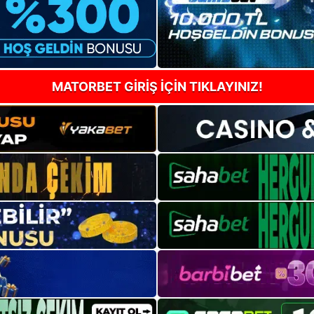
MATORBET GİRİŞ İÇİN TIKLAYINIZ!