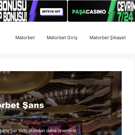
Matorbet
Matorbet Giriş
Matorbet Şikayet