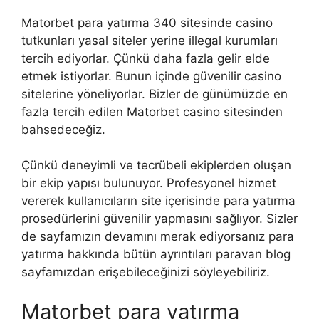
Matorbet para yatırma 340 sitesinde casino
tutkunları yasal siteler yerine illegal kurumları
tercih ediyorlar. Çünkü daha fazla gelir elde
etmek istiyorlar. Bunun içinde güvenilir casino
sitelerine yöneliyorlar. Bizler de günümüzde en
fazla tercih edilen Matorbet casino sitesinden
bahsedeceğiz.
Çünkü deneyimli ve tecrübeli ekiplerden oluşan
bir ekip yapısı bulunuyor. Profesyonel hizmet
vererek kullanıcıların site içerisinde para yatırma
prosedürlerini güvenilir yapmasını sağlıyor. Sizler
de sayfamızın devamını merak ediyorsanız para
yatırma hakkında bütün ayrıntıları paravan blog
sayfamızdan erişebileceğinizi söyleyebiliriz.
Matorbet para yatırma