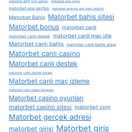
matorbet aktif giriş adresi
matorbet ana sayfa
matorbet ana sayfası
matorbet android apk nasıl i̇ndirilir
Matorbet bahis sitesi
Matorbet Bahis
Matorbet bonus
matorbet canli
matorbet canli maç izle
matorbet canli destek
Matorbet canlı bahis
matorbet canlı bahis sitesi
Matorbet canlı casino
Matorbet canlı destek
matorbet canlı destek hesabı
Matorbet canlı maç izleme
matorbet canlı poker heyecanı
Matorbet casino oyunları
matorbet casino sitesi
matorbet com
Matorbet gerçek adresi
Matorbet giriş
matorbet girisi