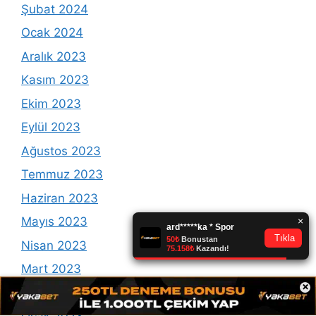
Şubat 2024
Ocak 2024
Aralık 2023
Kasım 2023
Ekim 2023
Eylül 2023
Ağustos 2023
Temmuz 2023
Haziran 2023
Mayıs 2023
Nisan 2023
Mart 2023
×
Şubat 2023