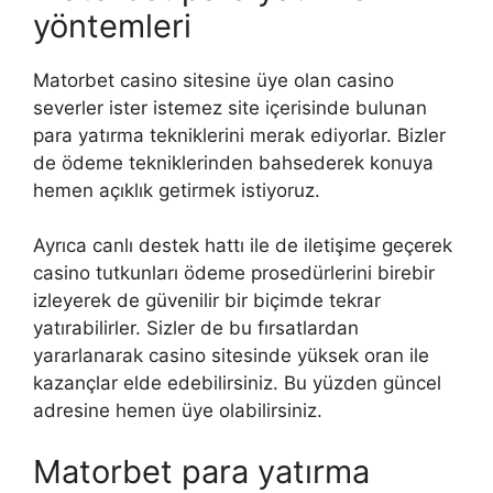
yöntemleri
Matorbet casino sitesine üye olan casino
severler ister istemez site içerisinde bulunan
para yatırma tekniklerini merak ediyorlar. Bizler
de ödeme tekniklerinden bahsederek konuya
hemen açıklık getirmek istiyoruz.
Ayrıca canlı destek hattı ile de iletişime geçerek
casino tutkunları ödeme prosedürlerini birebir
izleyerek de güvenilir bir biçimde tekrar
yatırabilirler. Sizler de bu fırsatlardan
yararlanarak casino sitesinde yüksek oran ile
kazançlar elde edebilirsiniz. Bu yüzden güncel
adresine hemen üye olabilirsiniz.
Matorbet para yatırma