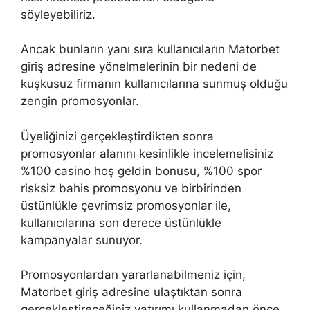
söyleyebiliriz.
Ancak bunların yanı sıra kullanıcıların Matorbet
giriş adresine yönelmelerinin bir nedeni de
kuşkusuz firmanın kullanıcılarına sunmuş olduğu
zengin promosyonlar.
Üyeliğinizi gerçekleştirdikten sonra
promosyonlar alanını kesinlikle incelemelisiniz
%100 casino hoş geldin bonusu, %100 spor
risksiz bahis promosyonu ve birbirinden
üstünlükle çevrimsiz promosyonlar ile,
kullanıcılarına son derece üstünlükle
kampanyalar sunuyor.
Promosyonlardan yararlanabilmeniz için,
Matorbet giriş adresine ulaştıktan sonra
gerçekleştireceğiniz yatırımı kullanmadan önce,