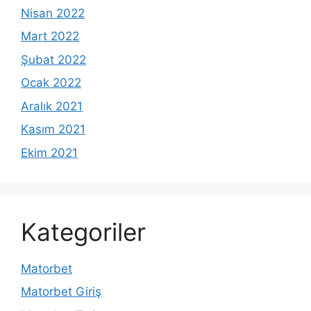
Nisan 2022
Mart 2022
Şubat 2022
Ocak 2022
Aralık 2021
Kasım 2021
Ekim 2021
Kategoriler
Matorbet
Matorbet Giriş