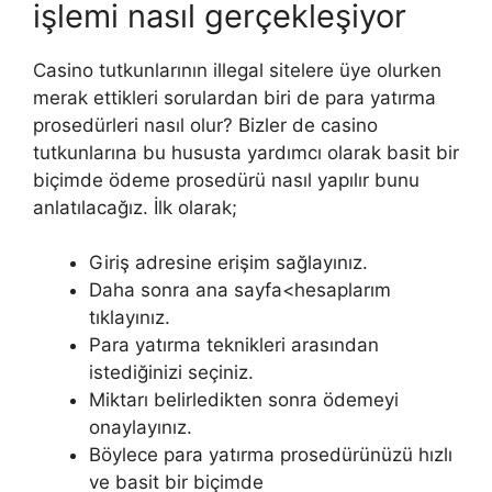
işlemi nasıl gerçekleşiyor
Casino tutkunlarının illegal sitelere üye olurken
merak ettikleri sorulardan biri de para yatırma
prosedürleri nasıl olur? Bizler de casino
tutkunlarına bu hususta yardımcı olarak basit bir
biçimde ödeme prosedürü nasıl yapılır bunu
anlatılacağız. İlk olarak;
Giriş adresine erişim sağlayınız.
Daha sonra ana sayfa<hesaplarım
tıklayınız.
Para yatırma teknikleri arasından
istediğinizi seçiniz.
Miktarı belirledikten sonra ödemeyi
onaylayınız.
Böylece para yatırma prosedürünüzü hızlı
ve basit bir biçimde