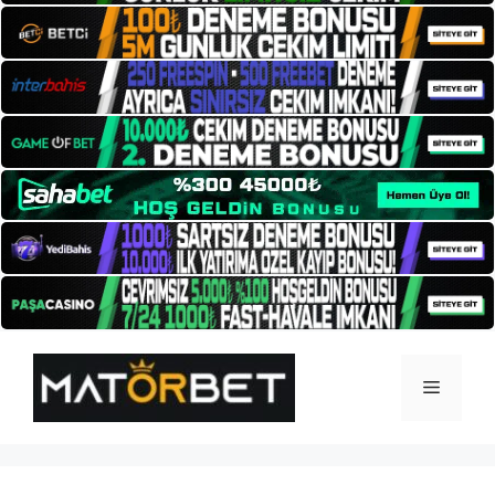
İçeriğe
atla
Menü