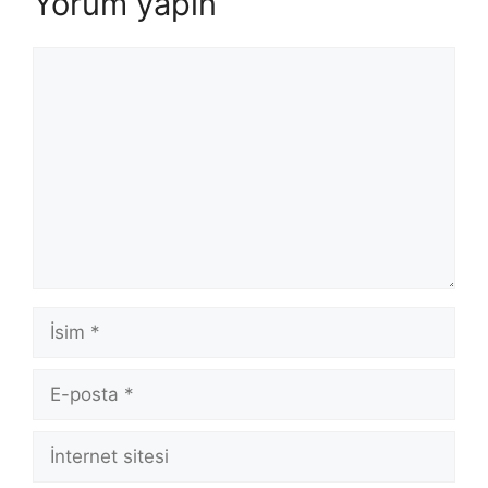
Yorum yapın
Yorum
İsim
E-
posta
İnternet
sitesi