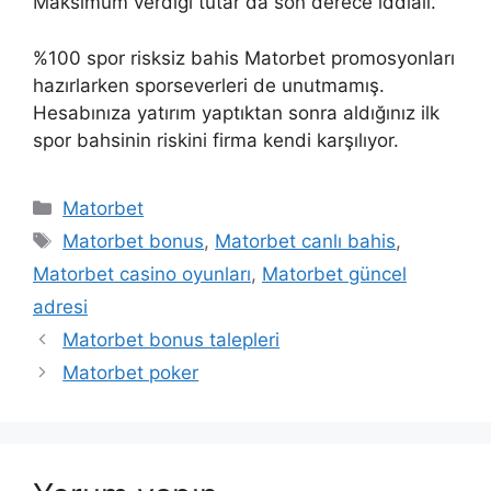
Maksimum verdiği tutar da son derece iddialı.
%100 spor risksiz bahis Matorbet promosyonları
hazırlarken sporseverleri de unutmamış.
Hesabınıza yatırım yaptıktan sonra aldığınız ilk
spor bahsinin riskini firma kendi karşılıyor.
Kategoriler
Matorbet
Etiketler
Matorbet bonus
,
Matorbet canlı bahis
,
Matorbet casino oyunları
,
Matorbet güncel
adresi
Matorbet bonus talepleri
Matorbet poker