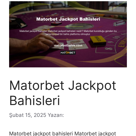
Matorbet Jackpot
Bahisleri
Şubat 15, 2025
Yazarı:
Matorbet jackpot bahisleri Matorbet jackpot