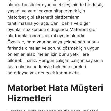
olarak, bu siteler oyuncu etkileşiminde bir düşüş
yaşadı ve yerel pazara hitap etmek için
Matorbet gibi alternatif platformların
tanıtılmasına yol açtı. Canlı bahis ve diğer
oyunlar söz konusu olduğunda Matorbet gibi
platformlar önemli bir rol oynamaktadır.
Özellikle, para yatırma veya çekme sorununun
farkında olmaları ve sorunu çözmek için uygun
önlemleri alabilmeleri için bunu yetkililere
bildirebilirsiniz. Her gün çalışan çalışan sayısının
fazla olması nedeniyle bekleme süreleri
neredeyse yok denecek kadar azdır.
Matorbet Hata Müşteri
Hizmetleri