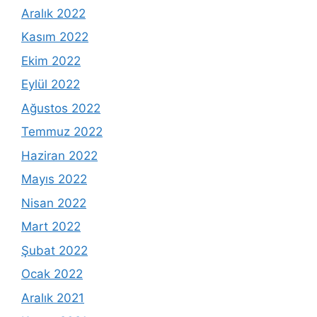
Aralık 2022
Kasım 2022
Ekim 2022
Eylül 2022
Ağustos 2022
Temmuz 2022
Haziran 2022
Mayıs 2022
Nisan 2022
Mart 2022
Şubat 2022
Ocak 2022
Aralık 2021