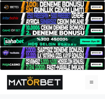
İçeriğe
atla
Menü