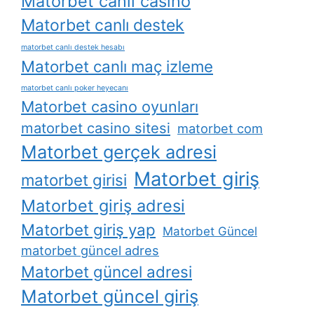
Matorbet canlı casino
Matorbet canlı destek
matorbet canlı destek hesabı
Matorbet canlı maç izleme
matorbet canlı poker heyecanı
Matorbet casino oyunları
matorbet casino sitesi
matorbet com
Matorbet gerçek adresi
Matorbet giriş
matorbet girisi
Matorbet giriş adresi
Matorbet giriş yap
Matorbet Güncel
matorbet güncel adres
Matorbet güncel adresi
Matorbet güncel giriş