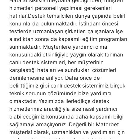
Hatalar sıklıkla meydana geldiğinden, müşteri
hizmetleri personeli yapılması gerekenleri
hatırlar.Destek temsilcileri dünya çapında belirli
konumlarda bulunmaktadır. İstihdam öncesi
testlerde uzmanlaşan şirketler, çalışanlara işe
alındıktan sonra da kapsamlı eğitim programları
sunmaktadır. Müşterilere yardımcı olma
konusundaki etkinliğiyle yaygın olarak tanınan
canlı destek sistemleri, her müşterinin
karşılaştığı hataları ve sundukları çözümleri
derinlemesine anlıyor. Daha önce de
belirttiğimiz gibi canlı destek sistemimiz birçok
teknik sorunun çözümünde bize yardımcı
olmaktadır. Yazımızda ilerledikçe destek
hizmetlerimiz aracılığıyla size nasıl yardımcı
olabileceğimiz konusunda daha kapsamlı bilgi
sağlamayı amaçlıyoruz. Değerli bir Matorbet
müşterisi olarak, uzmanlıkları ve yardımları için