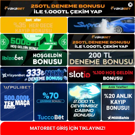
×
MATORBET GİRİŞ İÇİN TIKLAYINIZ!