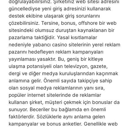
doğrulayabilirsiniz. Şirketiniz web sitesi adresini
güncellediyse yeni giriş adresinizi kullanarak
destek ekibine ulaşarak giriş sorunlarını
çözebilirsiniz. Tersine, bonus, offshore bir web
sitesindeki olumsuz duruştan kaynaklanan bir
pazarlama taktiğidir. Yasal kısıtlamalar
nedeniyle yabancı casino sitelerinin yerel reklam
pazarını hedefleyen reklam kampanyaları
yayınlaması yasaktır. Bu, geniş bir kitleye
ulaşma potansiyeli olan televizyon, gazete,
dergi ve diğer medya kuruluşlarından kaçınmak
anlamına gelir. Önemli sayıda takipçiye sahip
olan sosyal medya reklamlarının yanı sıra,
popüler internet sitelerinde de reklamlar
kullanan şirket, müşteri çekmek için bonuslar da
sunuyor. Beceriler bu bağlamda en önemli
faktörlerdir. Sözlüklerle aynı anlama gelen
kampanyalar ve bonus anketler. Genellikle web