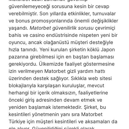
güvenilemeyeceği sorusuna kesin bir cevap
verebilmiştir. Son yıllarda etkinlikler, turnuvalar
ve bonus promosyonlarında önemli değişiklikler
yaşandı.
Matorbet güvenilirlik sorusu
çevrimiçi
bahis ve casino endüstrisinde nispeten yeni bir
oyuncu, ancak olağanüstü müşteri desteğiyle
hızla tanındı. Yeni kurulan şirketin köklü Japon
pazarına girebilmesi için en baştan başlaması
gerekiyordu. Ülkemizde faaliyet göstermesine
izin verilmeyen Matorbet gizli yardım hattı
üzerinden destek sağlıyor. Sıklıkla web sitesi
blokajlarıyla karşılaşan kuruluşlar, mevcut
herhangi bir içerik olmaksızın, faaliyetlerine
önceki giriş adresinden devam etmek ve
yeniden başlamak istemektedir. Şirket, bu
kesintileri yönetmenin yanı sıra Matorbet
Türkiye için müşteri kesintileri ve aksamaları da
ele alıyor. Güvenilirliğini sürekli olarak