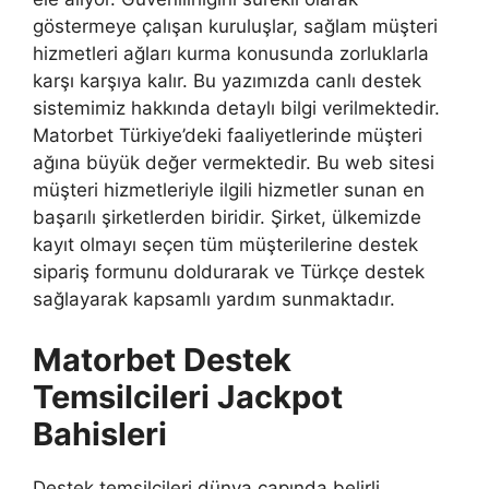
göstermeye çalışan kuruluşlar, sağlam müşteri
hizmetleri ağları kurma konusunda zorluklarla
karşı karşıya kalır. Bu yazımızda canlı destek
sistemimiz hakkında detaylı bilgi verilmektedir.
Matorbet Türkiye’deki faaliyetlerinde müşteri
ağına büyük değer vermektedir. Bu web sitesi
müşteri hizmetleriyle ilgili hizmetler sunan en
başarılı şirketlerden biridir. Şirket, ülkemizde
kayıt olmayı seçen tüm müşterilerine destek
sipariş formunu doldurarak ve Türkçe destek
sağlayarak kapsamlı yardım sunmaktadır.
Matorbet Destek
Temsilcileri Jackpot
Bahisleri
Destek temsilcileri dünya çapında belirli