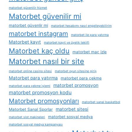
matorbet güvenilir hizmet
Matorbet güvenilir mi
matorbet güvenlir mi
matorbet hesabımı nasıl engelleyebilirim
matorbet instagram
matorbet i̇le para yatırma
Matorbet kayıt
matorbet kayıt ve üyelik teklifi
Matorbet kaç oldu
matorbet maç izle
Matorbet nasıl bir site
matorbet online casino sitesi
matorbet oyun sitesine giriş
Matorbet para yatırma
matorbet para çekme
matorbet promosyon
matorbet para çekme i̇şlemi
matorbet promosyon kodu
Matorbet promosyonları
matorbet sanal basketbol
matorbet sitesi
Matorbet Sanal Sporlar
matorbet sosyal medya
matorbet slot makineleri
matorbet sosyal medya kampanyası