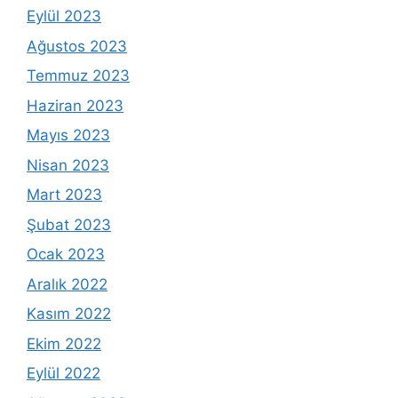
Eylül 2023
Ağustos 2023
Temmuz 2023
Haziran 2023
Mayıs 2023
Nisan 2023
Mart 2023
Şubat 2023
Ocak 2023
Aralık 2022
Kasım 2022
Ekim 2022
Eylül 2022