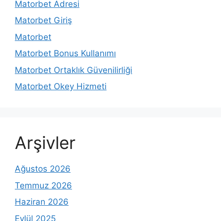
Matorbet Adresi
Matorbet Giriş
Matorbet
Matorbet Bonus Kullanımı
Matorbet Ortaklık Güvenilirliği
Matorbet Okey Hizmeti
Arşivler
Ağustos 2026
Temmuz 2026
Haziran 2026
Eylül 2025