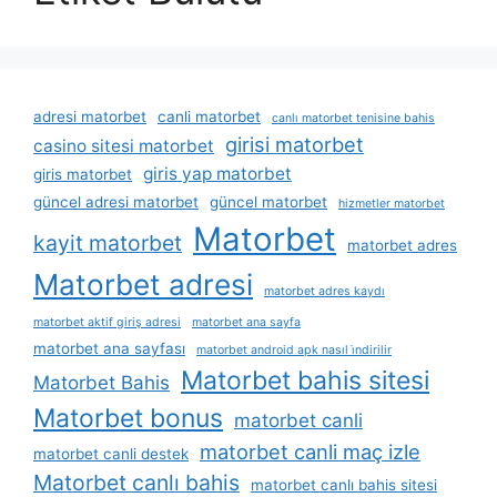
adresi matorbet
canli matorbet
canlı matorbet tenisine bahis
girisi matorbet
casino sitesi matorbet
giris yap matorbet
giris matorbet
güncel adresi matorbet
güncel matorbet
hizmetler matorbet
Matorbet
kayit matorbet
matorbet adres
Matorbet adresi
matorbet adres kaydı
matorbet aktif giriş adresi
matorbet ana sayfa
matorbet ana sayfası
matorbet android apk nasıl i̇ndirilir
Matorbet bahis sitesi
Matorbet Bahis
Matorbet bonus
matorbet canli
matorbet canli maç izle
matorbet canli destek
Matorbet canlı bahis
matorbet canlı bahis sitesi