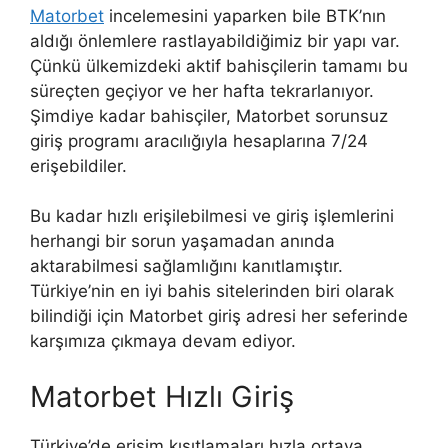
Matorbet
incelemesini yaparken bile BTK’nın
aldığı önlemlere rastlayabildiğimiz bir yapı var.
Çünkü ülkemizdeki aktif bahisçilerin tamamı bu
süreçten geçiyor ve her hafta tekrarlanıyor.
Şimdiye kadar bahisçiler, Matorbet sorunsuz
giriş programı aracılığıyla hesaplarına 7/24
erişebildiler.
Bu kadar hızlı erişilebilmesi ve giriş işlemlerini
herhangi bir sorun yaşamadan anında
aktarabilmesi sağlamlığını kanıtlamıştır.
Türkiye’nin en iyi bahis sitelerinden biri olarak
bilindiği için Matorbet giriş adresi her seferinde
karşımıza çıkmaya devam ediyor.
Matorbet Hızlı Giriş
Türkiye’de erişim kısıtlamaları hızla ortaya