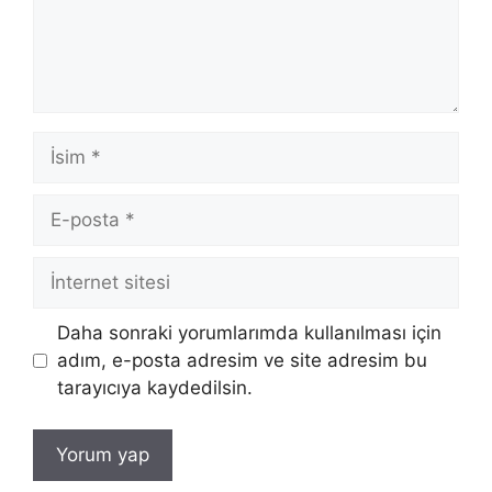
İsim
E-
posta
İnternet
sitesi
Daha sonraki yorumlarımda kullanılması için
adım, e-posta adresim ve site adresim bu
tarayıcıya kaydedilsin.