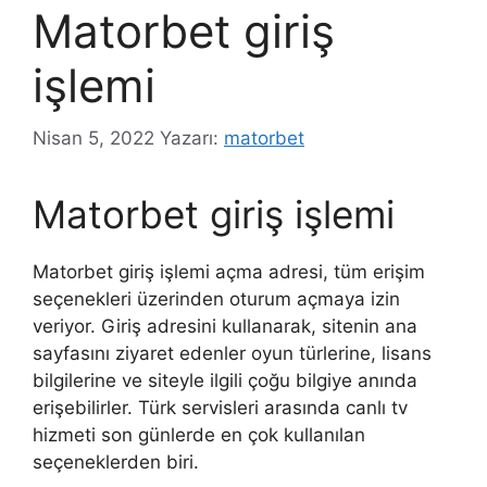
Matorbet giriş
işlemi
Nisan 5, 2022
Yazarı:
matorbet
Matorbet giriş işlemi
Matorbet giriş işlemi açma adresi, tüm erişim
seçenekleri üzerinden oturum açmaya izin
veriyor. Giriş adresini kullanarak, sitenin ana
sayfasını ziyaret edenler oyun türlerine, lisans
bilgilerine ve siteyle ilgili çoğu bilgiye anında
erişebilirler. Türk servisleri arasında canlı tv
hizmeti son günlerde en çok kullanılan
seçeneklerden biri.