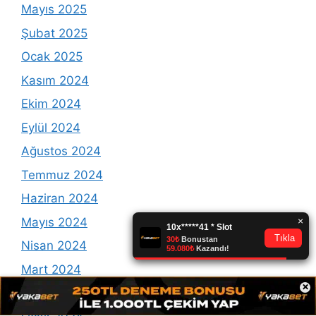
Mayıs 2025
Şubat 2025
Ocak 2025
Kasım 2024
Ekim 2024
Eylül 2024
Ağustos 2024
Temmuz 2024
Haziran 2024
Mayıs 2024
Nisan 2024
Mart 2024
×
Şubat 2024