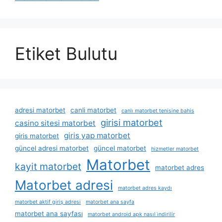
Etiket Bulutu
adresi matorbet
canli matorbet
canlı matorbet tenisine bahis
girisi matorbet
casino sitesi matorbet
giris yap matorbet
giris matorbet
güncel adresi matorbet
güncel matorbet
hizmetler matorbet
Matorbet
kayit matorbet
matorbet adres
Matorbet adresi
matorbet adres kaydı
matorbet aktif giriş adresi
matorbet ana sayfa
matorbet ana sayfası
matorbet android apk nasıl i̇ndirilir