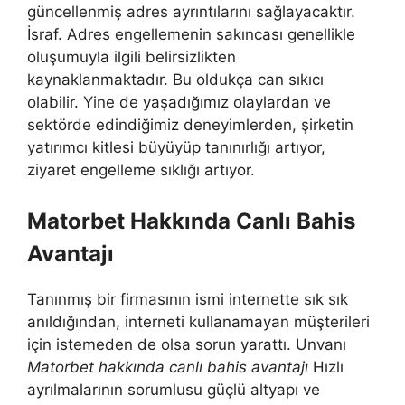
güncellenmiş adres ayrıntılarını sağlayacaktır.
İsraf. Adres engellemenin sakıncası genellikle
oluşumuyla ilgili belirsizlikten
kaynaklanmaktadır. Bu oldukça can sıkıcı
olabilir. Yine de yaşadığımız olaylardan ve
sektörde edindiğimiz deneyimlerden, şirketin
yatırımcı kitlesi büyüyüp tanınırlığı artıyor,
ziyaret engelleme sıklığı artıyor.
Matorbet Hakkında Canlı Bahis
Avantajı
Tanınmış bir firmasının ismi internette sık sık
anıldığından, interneti kullanamayan müşterileri
için istemeden de olsa sorun yarattı. Unvanı
Matorbet hakkında canlı bahis avantajı
Hızlı
ayrılmalarının sorumlusu güçlü altyapı ve