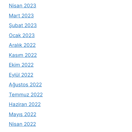
Nisan 2023
Mart 2023
Şubat 2023
Ocak 2023
Aralık 2022
Kasım 2022
Ekim 2022
Eylül 2022
Ağustos 2022
Temmuz 2022
Haziran 2022
Mayıs 2022
Nisan 2022