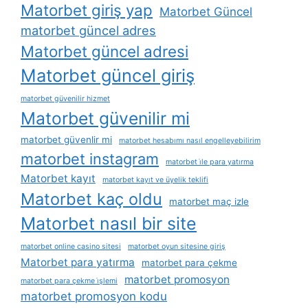
Matorbet giriş yap
Matorbet Güncel
matorbet güncel adres
Matorbet güncel adresi
Matorbet güncel giriş
matorbet güvenilir hizmet
Matorbet güvenilir mi
matorbet güvenlir mi
matorbet hesabımı nasıl engelleyebilirim
matorbet instagram
matorbet i̇le para yatırma
Matorbet kayıt
matorbet kayıt ve üyelik teklifi
Matorbet kaç oldu
matorbet maç izle
Matorbet nasıl bir site
matorbet online casino sitesi
matorbet oyun sitesine giriş
Matorbet para yatırma
matorbet para çekme
matorbet promosyon
matorbet para çekme i̇şlemi
matorbet promosyon kodu