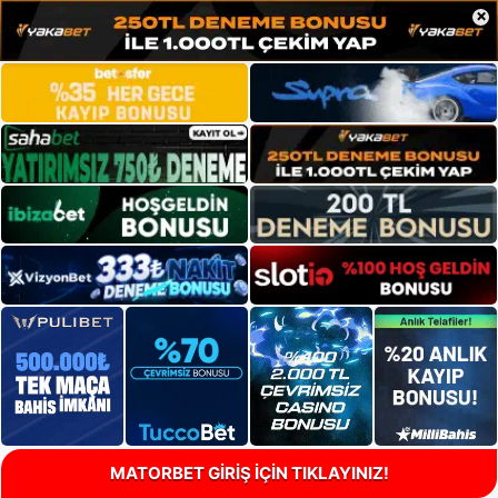
×
MATORBET GİRİŞ İÇİN TIKLAYINIZ!