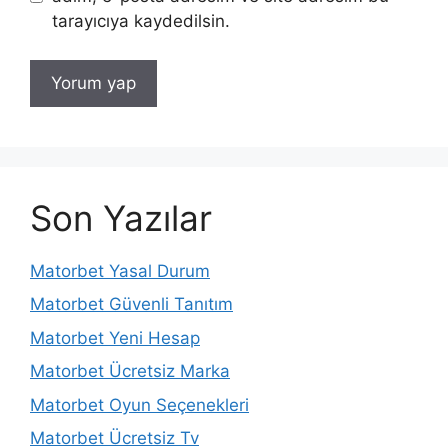
tarayıcıya kaydedilsin.
Son Yazılar
Matorbet Yasal Durum
Matorbet Güvenli Tanıtım
Matorbet Yeni Hesap
Matorbet Ücretsiz Marka
Matorbet Oyun Seçenekleri
Matorbet Ücretsiz Tv