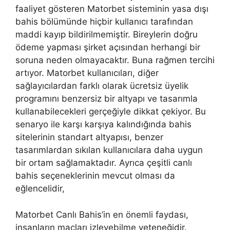
faaliyet gösteren Matorbet sisteminin yasa dışı
bahis bölümünde hiçbir kullanıcı tarafından
maddi kayıp bildirilmemiştir. Bireylerin doğru
ödeme yapması şirket açısından herhangi bir
soruna neden olmayacaktır. Buna rağmen tercihi
artıyor. Matorbet kullanıcıları, diğer
sağlayıcılardan farklı olarak ücretsiz üyelik
programını benzersiz bir altyapı ve tasarımla
kullanabilecekleri gerçeğiyle dikkat çekiyor. Bu
senaryo ile karşı karşıya kalındığında bahis
sitelerinin standart altyapısı, benzer
tasarımlardan sıkılan kullanıcılara daha uygun
bir ortam sağlamaktadır. Ayrıca çeşitli canlı
bahis seçeneklerinin mevcut olması da
eğlencelidir,
Matorbet Canlı Bahis’in en önemli faydası,
insanların maçları izleyebilme yeteneğidir.