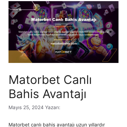
Matorbet Canlı
Bahis Avantajı
Mayıs 25, 2024
Yazarı:
Matorbet canlı bahis avantajı uzun yıllardır