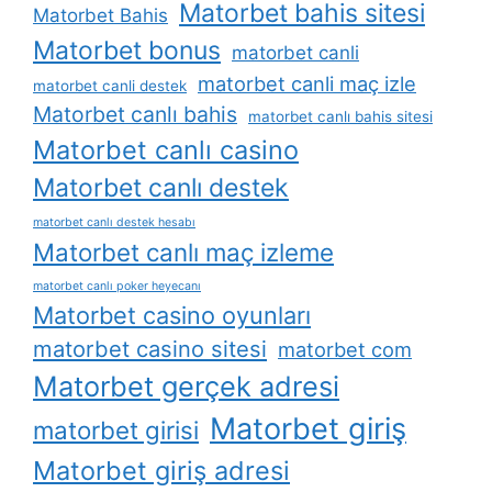
Matorbet bahis sitesi
Matorbet Bahis
Matorbet bonus
matorbet canli
matorbet canli maç izle
matorbet canli destek
Matorbet canlı bahis
matorbet canlı bahis sitesi
Matorbet canlı casino
Matorbet canlı destek
matorbet canlı destek hesabı
Matorbet canlı maç izleme
matorbet canlı poker heyecanı
Matorbet casino oyunları
matorbet casino sitesi
matorbet com
Matorbet gerçek adresi
Matorbet giriş
matorbet girisi
Matorbet giriş adresi