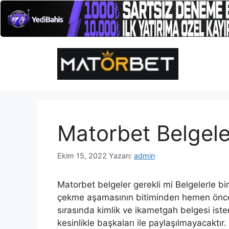
İçeriğe
atla
Matorbet Belgele
Ekim 15, 2022
Yazarı:
admin
Matorbet belgeler gerekli mi Belgelerle bi
çekme aşamasının bitiminden hemen önce y
sırasında kimlik ve ikametgah belgesi istene
kesinlikle başkaları ile paylaşılmayacaktır.