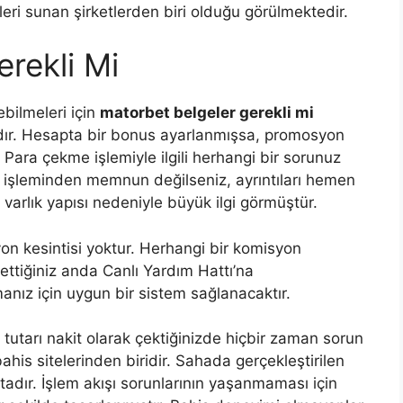
ri sunan şirketlerden biri olduğu görülmektedir.
rekli Mi
ebilmeleri için
matorbet belgeler gerekli mi
dır. Hesapta bir bonus ayarlanmışsa, promosyon
 Para çekme işlemiyle ilgili herhangi bir sorunuz
e işleminden memnun değilseniz, ayrıntıları hemen
, varlık yapısı nedeniyle büyük ilgi görmüştür.
on kesintisi yoktur. Herhangi bir komisyon
 ettiğiniz anda Canlı Yardım Hattı’na
rmanız için uygun bir sistem sağlanacaktır.
utarı nakit olarak çektiğinizde hiçbir zaman sorun
bahis sitelerinden biridir. Sahada gerçekleştirilen
adır. İşlem akışı sorunlarının yaşanmaması için