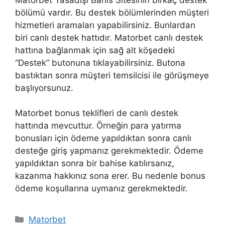
bölümü vardır. Bu destek bölümlerinden müşteri
hizmetleri aramaları yapabilirsiniz. Bunlardan
biri canlı destek hattıdır. Matorbet canlı destek
hattına bağlanmak için sağ alt köşedeki
“Destek” butonuna tıklayabilirsiniz. Butona
bastıktan sonra müşteri temsilcisi ile görüşmeye
başlıyorsunuz.
Matorbet bonus teklifleri de canlı destek
hattında mevcuttur. Örneğin para yatırma
bonusları için ödeme yapıldıktan sonra canlı
desteğe giriş yapmanız gerekmektedir. Ödeme
yapıldıktan sonra bir bahise katılırsanız,
kazanma hakkınız sona erer. Bu nedenle bonus
ödeme koşullarına uymanız gerekmektedir.
Kategoriler
Matorbet