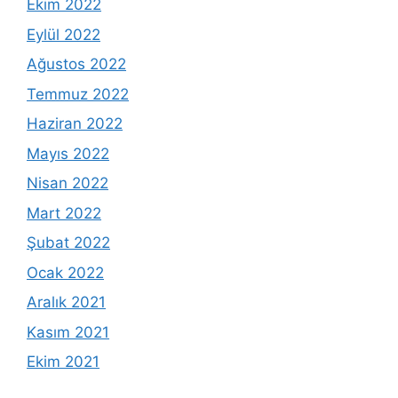
Ekim 2022
Eylül 2022
Ağustos 2022
Temmuz 2022
Haziran 2022
Mayıs 2022
Nisan 2022
Mart 2022
Şubat 2022
Ocak 2022
Aralık 2021
Kasım 2021
Ekim 2021