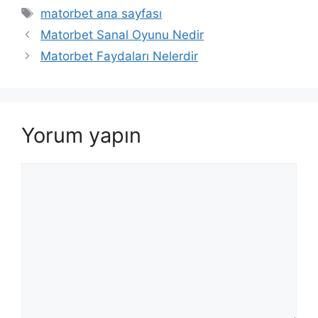
Etiketler
matorbet ana sayfası
Matorbet Sanal Oyunu Nedir
Matorbet Faydaları Nelerdir
Yorum yapın
Yorum