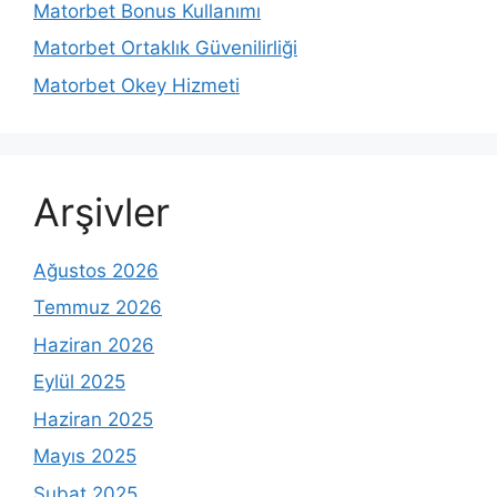
Matorbet Bonus Kullanımı
Matorbet Ortaklık Güvenilirliği
Matorbet Okey Hizmeti
Arşivler
Ağustos 2026
Temmuz 2026
Haziran 2026
Eylül 2025
Haziran 2025
Mayıs 2025
Şubat 2025