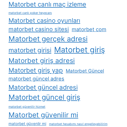
Matorbet canlı maç izleme
matorbet canlı poker heyecanı
Matorbet casino oyunları
matorbet casino sitesi
matorbet com
Matorbet gerçek adresi
Matorbet giriş
matorbet girisi
Matorbet giriş adresi
Matorbet giriş yap
Matorbet Güncel
matorbet güncel adres
Matorbet güncel adresi
Matorbet güncel giriş
matorbet güvenilir hizmet
Matorbet güvenilir mi
matorbet güvenlir mi
matorbet hesabımı nasıl engelleyebilirim