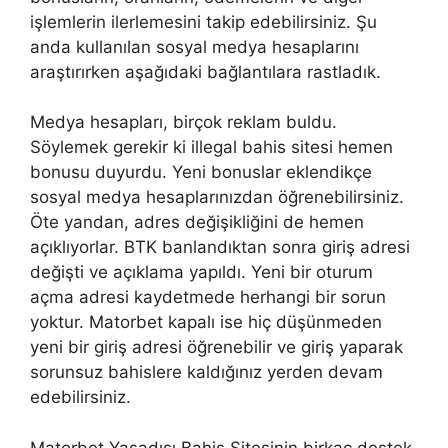
işlemlerin ilerlemesini takip edebilirsiniz. Şu
anda kullanılan sosyal medya hesaplarını
araştırırken aşağıdaki bağlantılara rastladık.
Medya hesapları, birçok reklam buldu.
Söylemek gerekir ki illegal bahis sitesi hemen
bonusu duyurdu. Yeni bonuslar eklendikçe
sosyal medya hesaplarınızdan öğrenebilirsiniz.
Öte yandan, adres değişikliğini de hemen
açıklıyorlar. BTK banlandıktan sonra giriş adresi
değişti ve açıklama yapıldı. Yeni bir oturum
açma adresi kaydetmede herhangi bir sorun
yoktur. Matorbet kapalı ise hiç düşünmeden
yeni bir giriş adresi öğrenebilir ve giriş yaparak
sorunsuz bahislere kaldığınız yerden devam
edebilirsiniz.
Matorbet Yasadışı Bahis Sitesinin birkaç destek