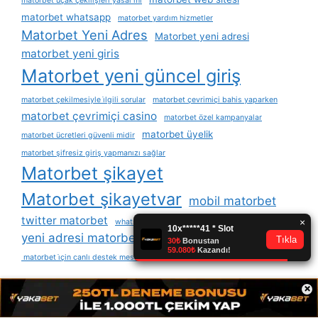
matorbet uçak çekilişleri yasal mı
matorbet whatsapp
matorbet yardım hizmetler
Matorbet Yeni Adres
Matorbet yeni adresi
matorbet yeni giris
Matorbet yeni güncel giriş
matorbet çekilmesiyle i̇lgili sorular
matorbet çevrimiçi bahis yaparken
matorbet çevrimiçi casino
matorbet özel kampanyalar
matorbet üyelik
matorbet ücretleri güvenli midir
matorbet şifresiz giriş yapmanızı sağlar
Matorbet şikayet
Matorbet şikayetvar
mobil matorbet
twitter matorbet
whatsapp üzerinden erişilebilen matorbet
yeni adresi matorbet
yeni giris matorbet
matorbet i̇çin canlı destek mesajları nasıl etkinleştirilir
×