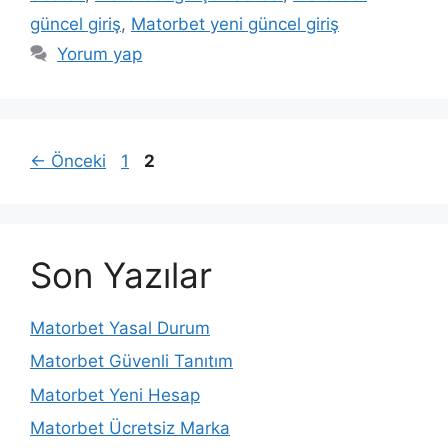
güncel giriş
,
Matorbet yeni güncel giriş
Yorum yap
Sayfa
Sayfa
←
Önceki
1
2
Son Yazılar
Matorbet Yasal Durum
Matorbet Güvenli Tanıtım
Matorbet Yeni Hesap
Matorbet Ücretsiz Marka