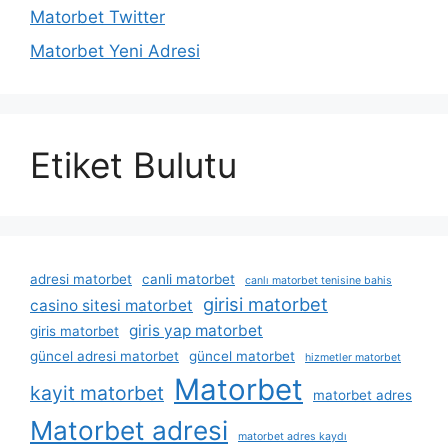
Matorbet Twitter
Matorbet Yeni Adresi
Etiket Bulutu
adresi matorbet
canli matorbet
canlı matorbet tenisine bahis
girisi matorbet
casino sitesi matorbet
giris yap matorbet
giris matorbet
güncel adresi matorbet
güncel matorbet
hizmetler matorbet
Matorbet
kayit matorbet
matorbet adres
Matorbet adresi
matorbet adres kaydı