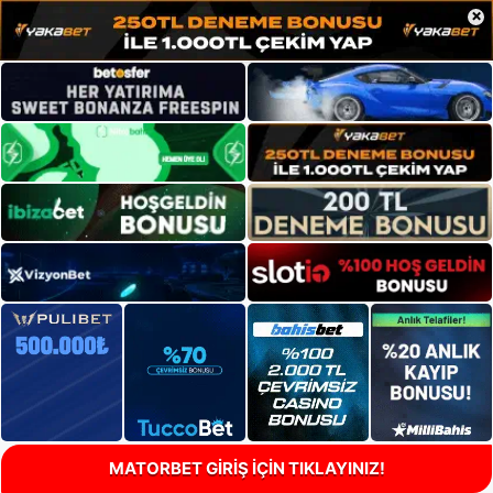
×
MATORBET GİRİŞ İÇİN TIKLAYINIZ!