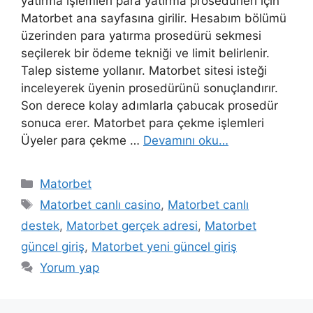
yatırma işlemleri para yatırma prosedürleri için
Matorbet ana sayfasına girilir. Hesabım bölümü
üzerinden para yatırma prosedürü sekmesi
seçilerek bir ödeme tekniği ve limit belirlenir.
Talep sisteme yollanır. Matorbet sitesi isteği
inceleyerek üyenin prosedürünü sonuçlandırır.
Son derece kolay adımlarla çabucak prosedür
sonuca erer. Matorbet para çekme işlemleri
Üyeler para çekme …
Devamını oku…
Kategoriler
Matorbet
Etiketler
Matorbet canlı casino
,
Matorbet canlı
destek
,
Matorbet gerçek adresi
,
Matorbet
güncel giriş
,
Matorbet yeni güncel giriş
Yorum yap