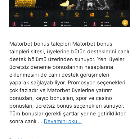
Matorbet bonus talepleri Matorbet bonus
talepleri sitesi, üyelerine bütün desteklerini canlı
destek bölümü üzerinden sunuyor. Yeni üyeler
ücretsiz deneme bonuslarının hesaplarına
eklenmesini de canlı destek görüşmeleri
yaparak sağlayabiliyor. Promosyon seçenekleri
çok fazladır ve Matorbet üyelerine yatırım
bonusları, kayıp bonusları, spor ve casino
bonusları, ücretsiz bonus seçenekleri sunuyor.
Tüm bonuslar gerekli şartlar yerine getirildikten
sonra canlı …
Devamını oku…