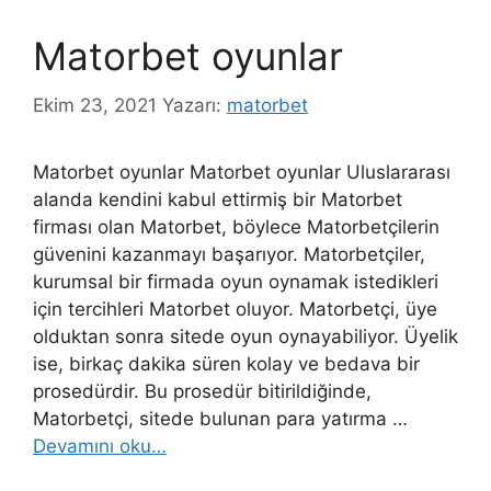
Matorbet oyunlar
Ekim 23, 2021
Yazarı:
matorbet
Matorbet oyunlar Matorbet oyunlar Uluslararası
alanda kendini kabul ettirmiş bir Matorbet
firması olan Matorbet, böylece Matorbetçilerin
güvenini kazanmayı başarıyor. Matorbetçiler,
kurumsal bir firmada oyun oynamak istedikleri
için tercihleri Matorbet oluyor. Matorbetçi, üye
olduktan sonra sitede oyun oynayabiliyor. Üyelik
ise, birkaç dakika süren kolay ve bedava bir
prosedürdir. Bu prosedür bitirildiğinde,
Matorbetçi, sitede bulunan para yatırma …
Devamını oku…