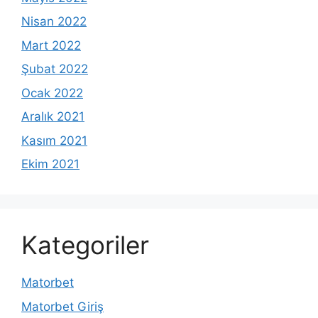
Nisan 2022
Mart 2022
Şubat 2022
Ocak 2022
Aralık 2021
Kasım 2021
Ekim 2021
Kategoriler
Matorbet
Matorbet Giriş